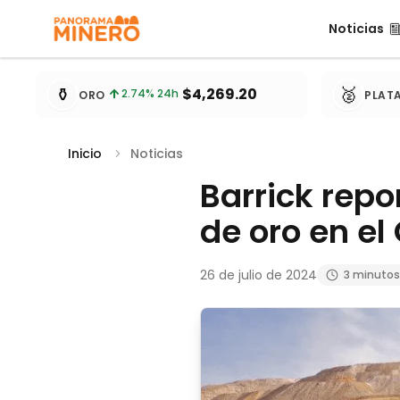
Noticias
Noticias
Cotizaciones de metales actualizadas cada 15 minu
⚱️
🥈
$4,269.20
2.74
% 24h
ORO
PLAT
Inicio
Noticias
Barrick repo
de oro en el
26 de julio de 2024
3 minutos