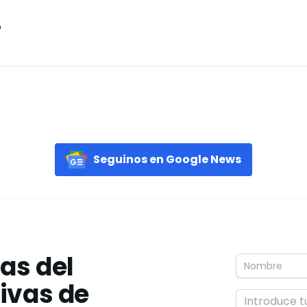
o
Seguinos en Google News
ias del
tivas de