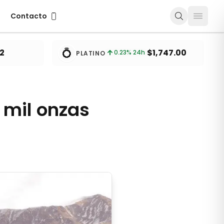
Contacto
Contacto
💍
2
$1,747.00
0.23
% 24h
PLATINO
 mil onzas