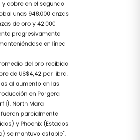
o y cobre en el segundo
lobal unas 948.000 onzas
nzas de oro y 42.000
mente progresivamente
 manteniéndose en línea
romedio del oro recibido
re de US$4,42 por libra.
ias al aumento en las
producción en Porgera
il), North Mara
 fueron parcialmente
dos) y Phoenix (Estados
a) se mantuvo estable".