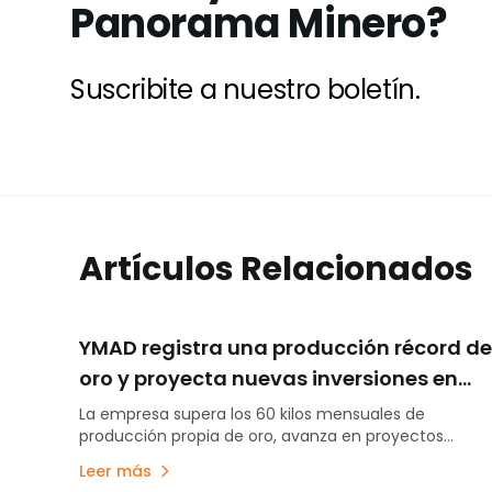
Panorama Minero?
Suscribite a nuestro boletín.
Artículos Relacionados
YMAD registra una producción récord de
oro y proyecta nuevas inversiones en
exploración y energía
La empresa supera los 60 kilos mensuales de
producción propia de oro, avanza en proyectos
exploratorios y analiza iniciativas energéticas para
Leer más
fortalecer su desarrollo futuro.