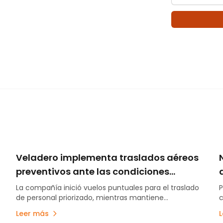
Veladero implementa traslados aéreos
preventivos ante las condiciones
meteorológicas
La compañía inició vuelos puntuales para el traslado
P
de personal priorizado, mientras mantiene
c
suspendidas preventivamente sus actividades
m
Leer más
productivas.