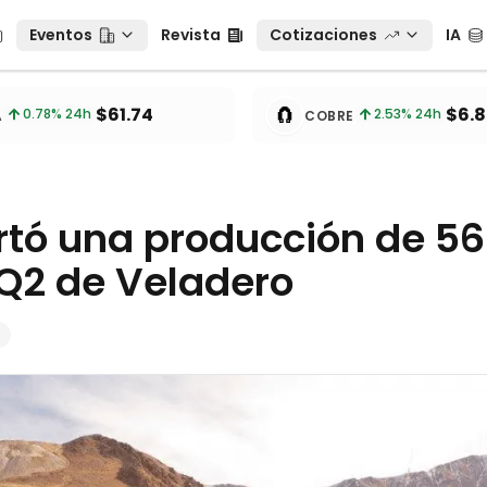
Eventos
Revista
Cotizaciones
IA
Eventos
Revista
Cotizaciones
IA
tos
🧲
$61.74
$6.8
0.78
% 24h
2.53
% 24h
A
COBRE
rtó una producción de 56
 Q2 de Veladero