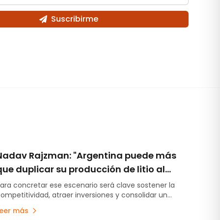
Suscribirme
Nadav Rajzman: "Argentina puede más
que duplicar su producción de litio al
2035"
ara concretar ese escenario será clave sostener la
ompetitividad, atraer inversiones y consolidar un
arco de previsibilidad, afirmó el economista jefe de
Leer más
CAEM.