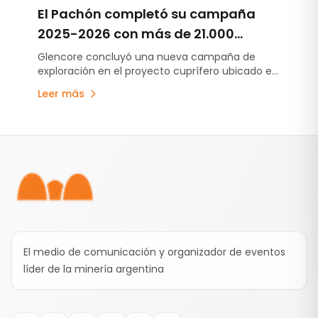
El Pachón completó su campaña
2025-2026 con más de 21.000
metros de perforación y nuevas
Glencore concluyó una nueva campaña de
exploración en el proyecto cuprífero ubicado en
obras de infraestructura
Calingasta. Durante el período se ejecutaron 53
Leer más
perforaciones, finalizaron dos puentes
estratégicos y se registraron más de tres
millones de horas trabajadas sin incidentes con
Pie de página
tiempo perdido.
El medio de comunicación y organizador de eventos
líder de la minería argentina