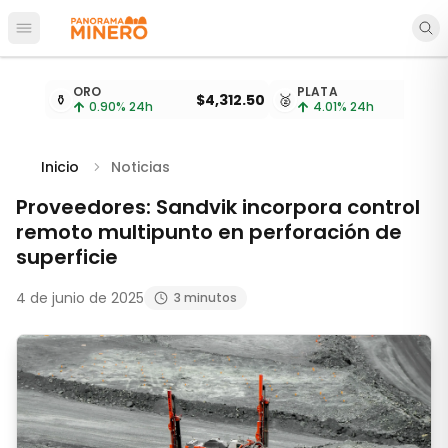
Abrir menú principal
Cotizaciones de metales actualizadas cada 15 minu
ORO
PLATA
⚱️
$4,312.50
🥈
$
0.90
% 24h
4.01
% 24h
Inicio
Noticias
Proveedores: Sandvik incorpora control
remoto multipunto en perforación de
superficie
4 de junio de 2025
3 minutos