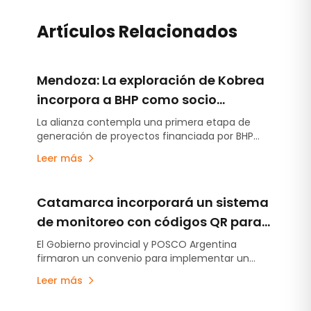
Artículos Relacionados
Mendoza: La exploración de Kobrea
incorpora a BHP como socio
estratégico
La alianza contempla una primera etapa de
generación de proyectos financiada por BHP
Metals Exploration y la posibilidad de avanzar
Leer más
sobre hasta cuatro iniciativas mediante
acuerdos de earn-in. El acuerdo llega después
de que Kobrea ejecutara la campaña de
Catamarca incorporará un sistema
exploración más avanzada desarrollada hasta
ahora en MDMO.
de monitoreo con códigos QR para
reforzar la seguridad vial hacia la
El Gobierno provincial y POSCO Argentina
firmaron un convenio para implementar un
Puna minera
sistema de control de viajes.
Leer más