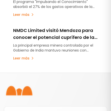
Impulsa Mendoza
El programa "Impulsando el Conocimiento"
absorbió el 27% de los gastos operativos de la
empresa durante 2025, con una inversión
Leer más
cercana a los $904 millones. El reciente cierre de
la convocatoria para diplomaturas universitarias
y el lanzamiento de tres cursos gratuitos
NMDC Limited visitó Mendoza para
muestran cómo la compañía profundiza una
estrategia orientada a desarrollar capacidades
conocer el potencial cuprífero de la
técnicas para la actividad minera.
provincia y su modelo de desarrollo
La principal empresa minera controlada por el
Gobierno de India mantuvo reuniones con
minero
autoridades provinciales para interiorizarse sobre
Leer más
los proyectos de cobre, Malargüe Distrito Minero
Occidental y la estrategia minera mendocina. La
visita se produjo en un contexto de creciente
Pie de página
interés internacional por el desarrollo cuprífero
de la provincia.