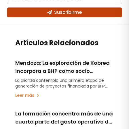
Suscribirme
Artículos Relacionados
Mendoza: La exploración de Kobrea
incorpora a BHP como socio
estratégico
La alianza contempla una primera etapa de
generación de proyectos financiada por BHP
Metals Exploration y la posibilidad de avanzar
Leer más
sobre hasta cuatro iniciativas mediante
acuerdos de earn-in. El acuerdo llega después
de que Kobrea ejecutara la campaña de
La formación concentra más de una
exploración más avanzada desarrollada hasta
ahora en MDMO.
cuarta parte del gasto operativo de