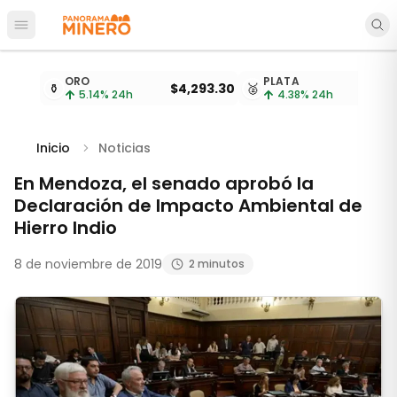
Abrir menú principal
Cotizaciones de metales actualizadas cada 15 minu
ORO
PLATA
⚱️
$4,293.30
🥈
$
5.14
% 24h
4.38
% 24h
Inicio
Noticias
En Mendoza, el senado aprobó la
Declaración de Impacto Ambiental de
Hierro Indio
8 de noviembre de 2019
2 minutos