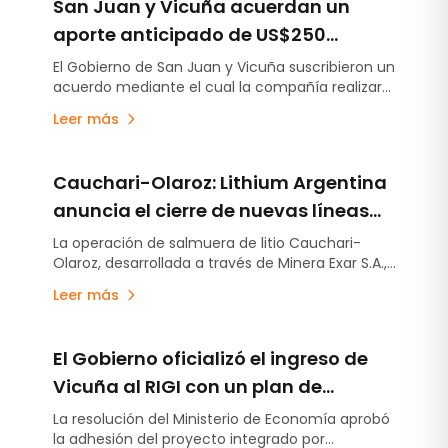
San Juan y Vicuña acuerdan un
aporte anticipado de US$250
millones para obras de
El Gobierno de San Juan y Vicuña suscribieron un
acuerdo mediante el cual la compañía realizará
infraestructura
un aporte anticipado de US$250 millones
Leer más
destinado a financiar obras de infraestructura
en la provincia, varios años antes del inicio de la
producción del proyecto minero.
Cauchari-Olaroz: Lithium Argentina
anuncia el cierre de nuevas líneas
de deuda por US$220 millones
La operación de salmuera de litio Cauchari-
Olaroz, desarrollada a través de Minera Exar S.A.,
concretó el cierre de nuevas líneas de deuda no
Leer más
garantizada por US$220 millones, fortaleciendo
aún más su posición financiera y ampliando su
flexibilidad de financiamiento mientras continúa
El Gobierno oficializó el ingreso de
avanzando con el plan de expansión –Etapa 2-
destinado a incrementar la capacidad de
Vicuña al RIGI con un plan de
producción en otras 45.000 toneladas anuales
inversión de US$9.737 millones
La resolución del Ministerio de Economía aprobó
de carbonato de litio equivalente.
la adhesión del proyecto integrado por