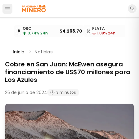
Abrir menú principal
Cotizaciones de metales actualizadas cada 15 minu
ORO
PLATA
⚱️
$4,268.70
🥈
0.74
% 24h
1.08
% 24h
Inicio
Noticias
Cobre en San Juan: McEwen asegura
financiamiento de US$70 millones para
Los Azules
25 de junio de 2024
3 minutos