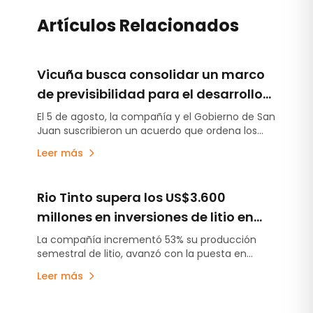
Artículos Relacionados
Vicuña busca consolidar un marco
de previsibilidad para el desarrollo
del proyecto en San Juan
El 5 de agosto, la compañía y el Gobierno de San
Juan suscribieron un acuerdo que ordena los
compromisos establecidos en la Declaración de
Leer más
Impacto Ambiental, estabiliza el esquema de
regalías e incorpora un aporte anticipado de
US$250 millones destinado a obras de
Rio Tinto supera los US$3.600
infraestructura.
millones en inversiones de litio en
Argentina y acelera la puesta en
La compañía incrementó 53% su producción
semestral de litio, avanzó con la puesta en
marcha de sus proyectos
marcha de Fénix 1B y Sal de Vida antes de lo
Leer más
previsto y continúa escalando Rincón, el primer
proyecto minero aprobado bajo el RIGI.