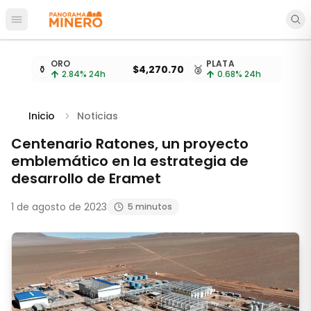
Abrir menú principal
Cotizaciones de metales actualizadas cada 15 minu
ORO
PLATA
⚱️
$4,270.70
🥈
2.84
% 24h
0.68
% 24h
Inicio
Noticias
Centenario Ratones, un proyecto
emblemático en la estrategia de
desarrollo de Eramet
1 de agosto de 2023
5 minutos