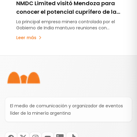
NMDC Limited visitó Mendoza para
conocer el potencial cuprífero de la
provincia y su modelo de desarrollo
La principal empresa minera controlada por el
Gobierno de India mantuvo reuniones con
minero
autoridades provinciales para interiorizarse sobre
Leer más
los proyectos de cobre, Malargüe Distrito Minero
Occidental y la estrategia minera mendocina. La
visita se produjo en un contexto de creciente
Pie de página
interés internacional por el desarrollo cuprífero
de la provincia.
El medio de comunicación y organizador de eventos
líder de la minería argentina