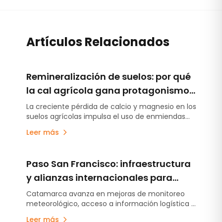
Artículos Relacionados
Remineralización de suelos: por qué
la cal agrícola gana protagonismo
en la reposición de nutrientes
La creciente pérdida de calcio y magnesio en los
suelos agrícolas impulsa el uso de enmiendas
minerales para mejorar la fertilidad, corregir la
Leer más
acidez y aumentar la eficiencia de los sistemas
productivos. Especialistas de Grupo Calidra
analizan esta tendencia.
Paso San Francisco: infraestructura
y alianzas internacionales para
fortalecer la logística minera
Catamarca avanza en mejoras de monitoreo
meteorológico, acceso a información logística y
vínculos institucionales vinculados al desarrollo
Leer más