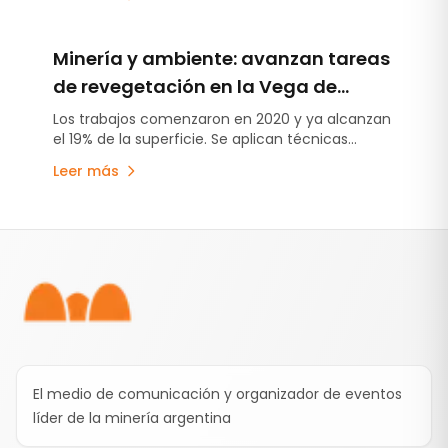
del corredor bioceánico Paso San Francisco.
Minería y ambiente: avanzan tareas
de revegetación en la Vega de
Trapiche en Catamarca
Los trabajos comenzaron en 2020 y ya alcanzan
el 19% de la superficie. Se aplican técnicas
adaptadas a la puna para recomponer la
Leer más
cobertura vegetal.
Pie de página
El medio de comunicación y organizador de eventos
líder de la minería argentina