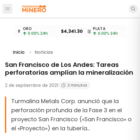
Abrir menú principal
Cotizaciones de metales actualizadas cada 15 minu
ORO
PLATA
⚱️
$4,341.30
🥈
$
0.00
% 24h
0.00
% 24h
Inicio
Noticias
San Francisco de Los Andes: Tareas
perforatorias amplían la mineralización
2 de septiembre de 2021
2 minutos
Turmalina Metals Corp. anunció que la
perforación profunda de la Fase 3 en el
proyecto San Francisco («San Francisco» o
el «Proyecto») en la tubería…