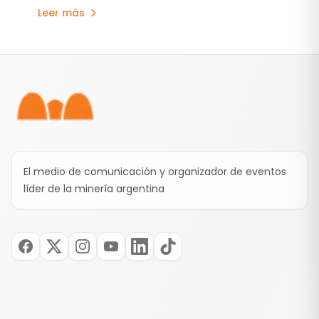
inversiones, desarrollo local y sustentabilidad.
Leer más
Pie de página
El medio de comunicación y organizador de eventos
líder de la minería argentina