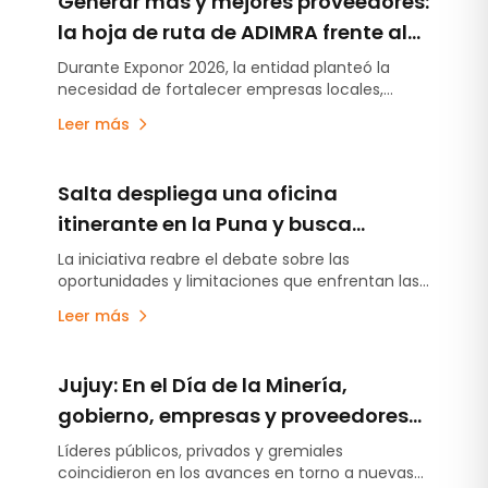
Generar más y mejores proveedores:
la hoja de ruta de ADIMRA frente al
crecimiento de la minería
Durante Exponor 2026, la entidad planteó la
necesidad de fortalecer empresas locales,
generar alianzas y ampliar la capacidad
Leer más
industrial para abastecer futuros proyectos.
Salta despliega una oficina
itinerante en la Puna y busca
fortalecer el vínculo con
La iniciativa reabre el debate sobre las
oportunidades y limitaciones que enfrentan las
comunidades y proveedores
pequeñas empresas y prestadores de servicios
mineros
Leer más
de las áreas de influencia minera para
incorporarse al circuito de abastecimiento del
sector.
Jujuy: En el Día de la Minería,
gobierno, empresas y proveedores
destacaron el crecimiento del sector
Líderes públicos, privados y gremiales
coincidieron en los avances en torno a nuevas