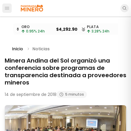
Abrir menú principal
Cotizaciones de metales actualizadas cada 15 minu
ORO
PLATA
⚱️
$4,292.90
🥈
$
0.95
% 24h
3.28
% 24h
Inicio
Noticias
Minera Andina del Sol organizó una
conferencia sobre programas de
transparencia destinada a proveedores
mineros
14 de septiembre de 2018
5 minutos