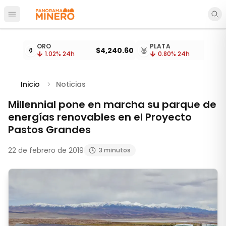
Abrir menú principal
Cotizaciones de metales actualizadas cada 15 minu
ORO
PLATA
⚱️
$4,240.60
🥈
1.02
% 24h
0.80
% 24h
Inicio
Noticias
Millennial pone en marcha su parque de
energías renovables en el Proyecto
Pastos Grandes
22 de febrero de 2019
3 minutos