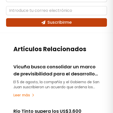
Suscribirme
Artículos Relacionados
Vicuña busca consolidar un marco
de previsibilidad para el desarrollo
del proyecto en San Juan
El 5 de agosto, la compañía y el Gobierno de San
Juan suscribieron un acuerdo que ordena los
compromisos establecidos en la Declaración de
Leer más
Impacto Ambiental, estabiliza el esquema de
regalías e incorpora un aporte anticipado de
US$250 millones destinado a obras de
Rio Tinto supera los US$3.600
infraestructura.