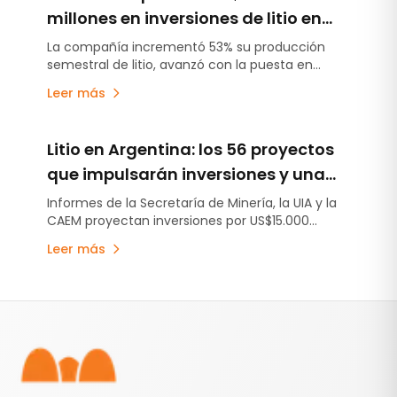
millones en inversiones de litio en
Argentina y acelera la puesta en
La compañía incrementó 53% su producción
semestral de litio, avanzó con la puesta en
marcha de sus proyectos
marcha de Fénix 1B y Sal de Vida antes de lo
Leer más
previsto y continúa escalando Rincón, el primer
proyecto minero aprobado bajo el RIGI.
Litio en Argentina: los 56 proyectos
que impulsarán inversiones y una
producción récord
Informes de la Secretaría de Minería, la UIA y la
CAEM proyectan inversiones por US$15.000
millones, una capacidad instalada superior a
Leer más
517.000 toneladas anuales de LCE y una
producción que crecería 254% en la próxima
década.
Pie de página