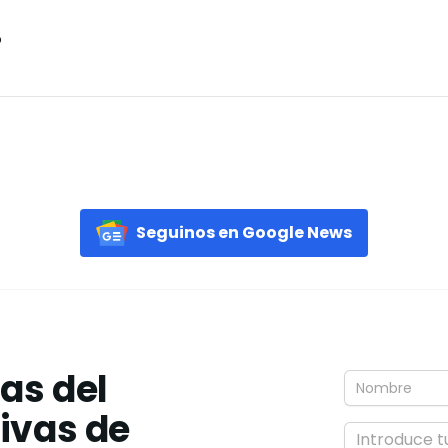
o
Seguinos en Google News
ias del
tivas de