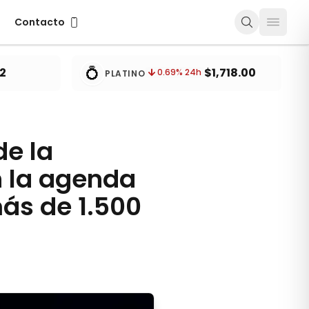
Contacto
Contacto
💍
2
$1,718.00
0.69
% 24h
PLATINO
de la
n la agenda
ás de 1.500