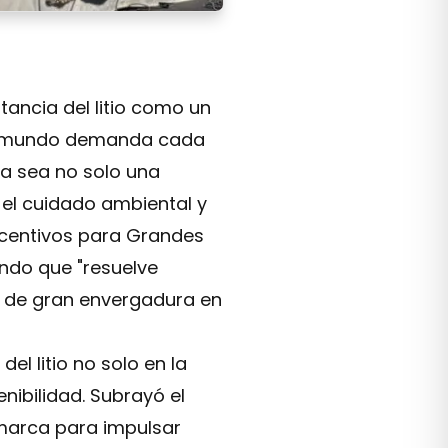
genda de desarrollo nacional y convoca a más de 1.500 per
tancia del litio como un
“el mundo demanda cada
ía sea no solo una
 el cuidado ambiental y
ncentivos para Grandes
lando que "resuelve
s de gran envergadura en
el litio no solo en la
nibilidad. Subrayó el
tamarca para impulsar