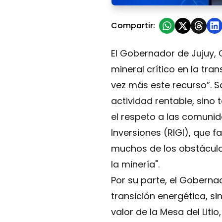
Litio en Sudamérica 2024: El
Compartir:
El Gobernador de Jujuy, C
mineral crítico en la tr
vez más este recurso”. S
actividad rentable, sino
el respeto a las comuni
Inversiones (RIGI), que f
muchos de los obstáculo
la minería".
Por su parte, el Gobernado
transición energética, s
valor de la Mesa del Liti