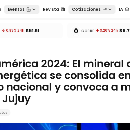
Eventos
Revista
Cotizaciones
IA
Eventos
Revista
Cotizaciones
IA
tos
🧲
$61.51
$6.7
0.89
% 24h
0.26
% 24h
A
COBRE
américa 2024: El mineral 
nergética se consolida e
o nacional y convoca a m
 Jujuy
utos