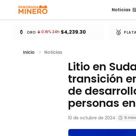
Noticias
Noticias
Cotizaciones de metales actualizadas cada 15 minu
⚱️
🥈
$4,239.30
0.16
% 24h
ORO
PLAT
Inicio
Noticias
Litio en Sud
transición e
de desarroll
personas en
10 de octubre de 2024
5 min