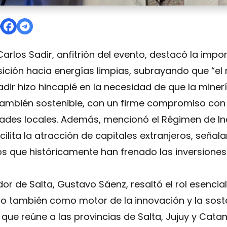
 mineral de la transición energética se consolida en la a
arlos Sadir, anfitrión del evento, destacó la impor
ansición hacia energías limpias, subrayando que 
adir hizo hincapié en la necesidad de que la miner
 también sostenible, con un firme compromiso con
dades locales. Además, mencionó el Régimen de I
acilita la atracción de capitales extranjeros, seña
s que históricamente han frenado las inversione
r de Salta, Gustavo Sáenz, resaltó el rol esencial d
ino también como motor de la innovación y la soste
o, que reúne a las provincias de Salta, Jujuy y Ca