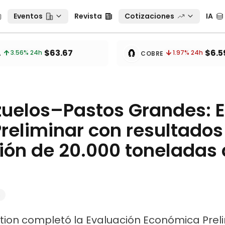
Eventos
Revista
Cotizaciones
IA
Eventos
Revista
Cotizaciones
IA
tos
🧲
$63.67
$6.5
3.56
% 24h
1.97
% 24h
A
COBRE
zuelos–Pastos Grandes: E
reliminar con resultados
ión de 20.000 toneladas
s
tion completó la Evaluación Económica Preli