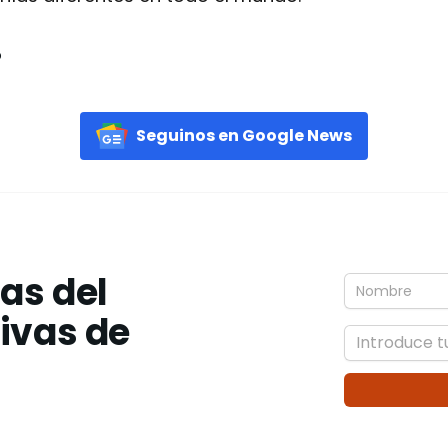
o
Seguinos en Google News
ias del
tivas de