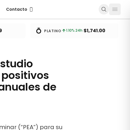
Contacto
Contacto
💍
9
$1,741.00
1.10
% 24h
PLATINO
studio
 positivos
 anuales de
minar (“PEA”) para su