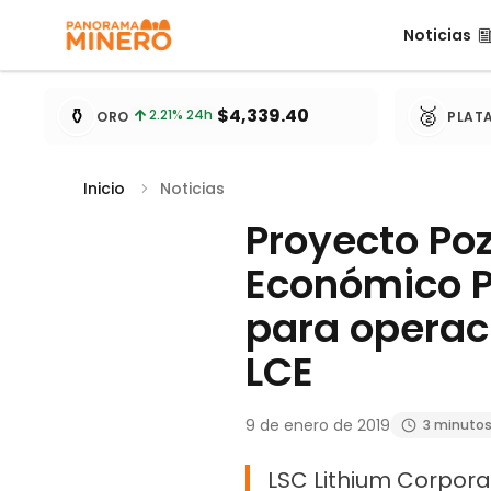
Noticias
Noticias
Cotizaciones de metales actualizadas cada 15 minu
⚱️
🥈
$4,339.40
2.21
% 24h
ORO
PLAT
Inicio
Noticias
Proyecto Po
Económico P
para operac
LCE
9 de enero de 2019
3 minuto
LSC Lithium Corpora