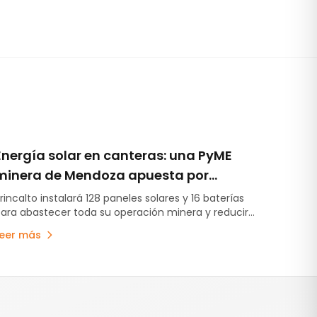
Energía solar en canteras: una PyME
minera de Mendoza apuesta por
abastecer toda su operación con
rincalto instalará 128 paneles solares y 16 baterías
ara abastecer toda su operación minera y reducir
renovables
ostos energéticos.
Leer más