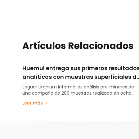
Artículos Relacionados
Huemul entrega sus primeros resultado
analíticos con muestras superficiales d
uranio, cobre y vanadio
Jaguar Uranium informó los análisis preliminares de
una campaña de 200 muestras realizada en ocho
sectores del proyecto ubicado en Malargüe.
Leer más
Pie de página