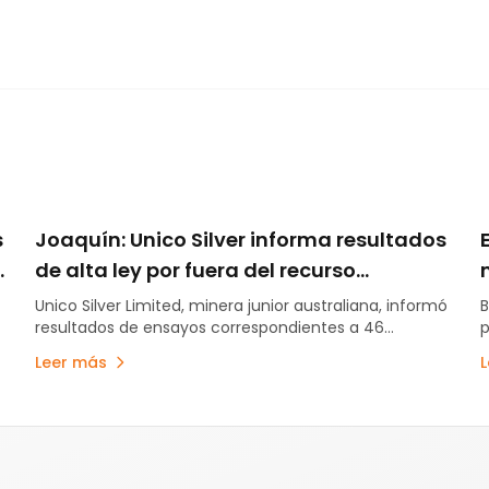
s
Joaquín: Unico Silver informa resultados
e
de alta ley por fuera del recurso
identificado
Unico Silver Limited, minera junior australiana, informó
B
resultados de ensayos correspondientes a 46
p
perforaciones por un total de 6.631 metros en el
c
Leer más
proyecto Joaquin, localizado en el Macizo del Deseado
de la provincia de Santa Cruz.