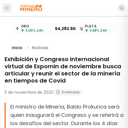
Abrir menú principal
Cotizaciones de metales actualizadas cada 15 minu
ORO
PLATA
⚱️
$4,282.60
🥈
3.05
% 24h
0.88
% 24h
Inicio
Noticias
Exhibición y Congreso internacional
virtual de Expomin de noviembre busca
articular y reunir el sector de la minería
en tiempos de Covid
5 de noviembre de 2020
3 minutos
El ministro de Minería, Baldo Prokurica será
quien inaugurará el Congreso y se referirá a
los desafíos del sector. Durante los 4 días