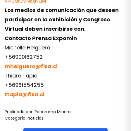
v=9oIUVNkxNuM
Los medios de comunicación que deseen
participar en la exhibición y Congreso
Virtual deben inscribirse con
:
Contacto Prensa Expomin
Michelle Helguero
+56990162752
mhelguero@fisa.cl
Thiare Tapia
+56961554255
ttapia@fisa.cl
Publicado por
:
Panorama Minero
Categoría
:
Noticias