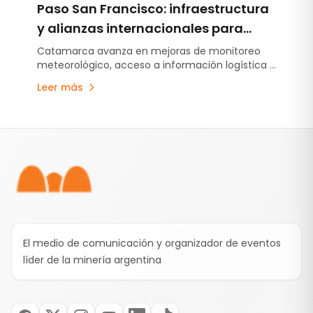
Paso San Francisco: infraestructura
y alianzas internacionales para
fortalecer la logística minera
Catamarca avanza en mejoras de monitoreo
meteorológico, acceso a información logística y
vínculos institucionales vinculados al desarrollo
Leer más
del corredor bioceánico Paso San Francisco.
Pie de página
El medio de comunicación y organizador de eventos
líder de la minería argentina