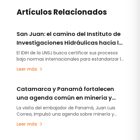
Artículos Relacionados
San Juan: el camino del Instituto de
Investigaciones Hidráulicas hacia la
certificación internacional
El IDIH de la UNSJ busca certificar sus procesos
bajo normas internacionales para estandarizar la
medición del agua.
Leer más
Catamarca y Panamá fortalecen
una agenda común en minería y
logística para potenciar el comercio
La visita del embajador de Panamá, Juan Luis
Correa, impulsó una agenda sobre minería y
internacional
logística.
Leer más