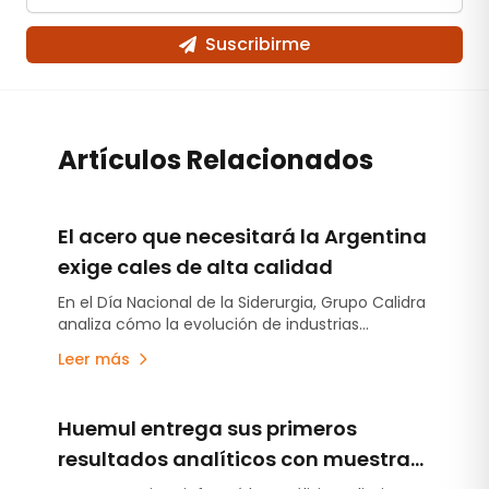
Suscribirme
Artículos Relacionados
El acero que necesitará la Argentina
exige cales de alta calidad
En el Día Nacional de la Siderurgia, Grupo Calidra
analiza cómo la evolución de industrias
estratégicas está impulsando la producción de
Leer más
aceros cada vez más exigentes y el rol clave
que cumple la cal en ese desafío.
Huemul entrega sus primeros
resultados analíticos con muestras