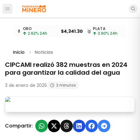
Abrir menú principal
Cotizaciones de metales actualizadas cada 15 minu
ORO
PLATA
⚱️
$4,341.30
🥈
$
2.62
% 24h
3.90
% 24h
Inicio
Noticias
CIPCAMI realizó 382 muestras en 2024
para garantizar la calidad del agua
3 de enero de 2025
2 minutos
CIPCAMI realizó 382 muestras en 2024 para garantizar 
Compartir: