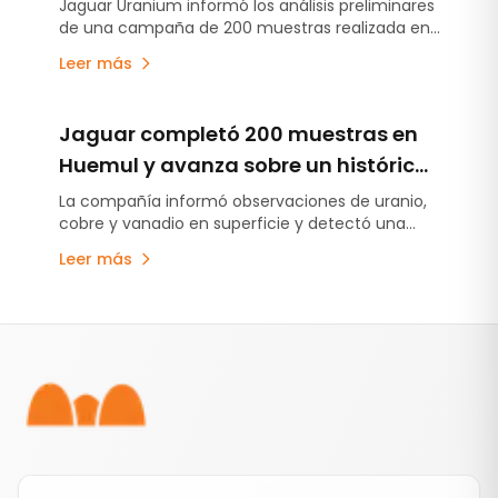
superficiales de uranio, cobre y
Jaguar Uranium informó los análisis preliminares
de una campaña de 200 muestras realizada en
vanadio
ocho sectores del proyecto ubicado en
Leer más
Malargüe.
Jaguar completó 200 muestras en
Huemul y avanza sobre un histórico
distrito de uranio en Mendoza
La compañía informó observaciones de uranio,
cobre y vanadio en superficie y detectó una
posible tendencia cuprífera de 4 kilómetros en
Leer más
Malargüe.
Pie de página