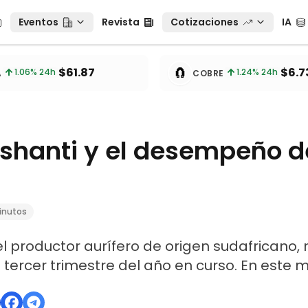
Eventos
Revista
Cotizaciones
IA
Eventos
Revista
Cotizaciones
IA
tos
🧲
$61.87
$6.7
1.06
% 24h
1.24
% 24h
A
COBRE
shanti y el desempeño d
inutos
l productor aurífero de origen sudafricano, 
 tercer trimestre del año en curso. En este 