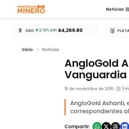
Noticias
Noticias
Cotizaciones de metales actualizadas cada 15 minu
⚱️
🥈
$4,269.80
2.72
% 24h
ORO
PLAT
Inicio
Noticias
AngloGold A
Vanguardia
15 de noviembre de 2016
2 m
AngloGold Ashanti, e
correspondientes al
Compartir: