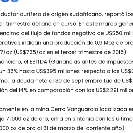
oductor aurífero de origen sudafricano, reportó lo
er trimestre del año en curso. En este marco gene
 encima del flujo de fondos negativo de US$50 mill
perativas indican una producción de 0,9 Moz de or
/oz (US$735/oz en el tercer trimestre de 2015)
nanciero, el EBITDA (Ganancias antes de impuesto
un 36% hasta US$395 millones respecto a los US$29
smo, la deuda neta al 30 de septiembre fue de US$1
ón del 14% en comparación con los US$2.291 millo
amente en la mina Cerro Vanguardia localizada en
 71.000 oz de oro, cifra en sintonía con los último
1.000 oz de oro al 31 de marzo del corriente año)