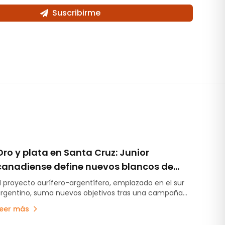
Suscribirme
Oro y plata en Santa Cruz: Junior
canadiense define nuevos blancos de
perforación en Cerro Bayo
l proyecto aurífero-argentífero, emplazado en el sur
rgentino, suma nuevos objetivos tras una campaña
e geofísica IP, y se encamina a una fase inicial de
Leer más
erforación diamantina con permisos vigentes.