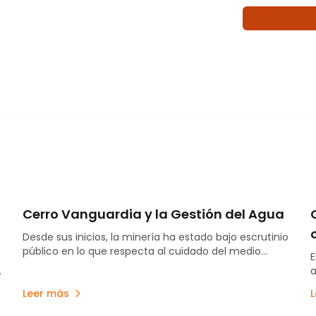
Cerro Vanguardia y la Gestión del Agua
Desde sus inicios, la minería ha estado bajo escrutinio
público en lo que respecta al cuidado del medio
E
ambiente. Esto propone un contexto de mayor
a
demanda social por datos y transparencia, en el cual
d
Cerro Vanguardia se ha destacado, tanto por su
Leer más
p
compromiso con las buenas prácticas como por la