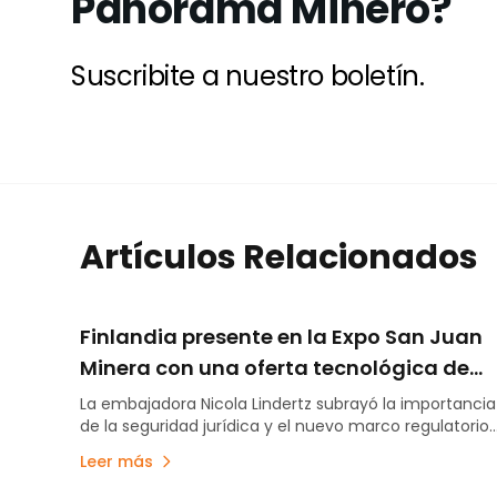
Panorama Minero?
Suscribite a nuestro boletín.
Artículos Relacionados
Finlandia presente en la Expo San Juan
Minera con una oferta tecnológica de
vanguardia
La embajadora Nicola Lindertz subrayó la importancia
de la seguridad jurídica y el nuevo marco regulatorio
para atraer servicios finlandeses especializados en
Leer más
minería subterránea, energía y comunicaciones
estratégicas.