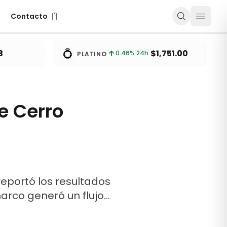
Contacto
Contacto
💍
3
$1,751.00
0.46
% 24h
PLATINO
e Cerro
reportó los resultados
marco generó un flujo…