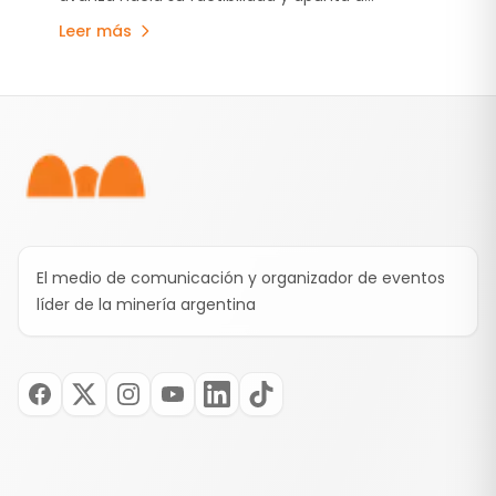
convertirse en el primer caso de desarrollo de
Leer más
minería metalífera en Mendoza y el proyecto
que vuelva a poner a la Argentina en el mapa
mundial del cobre.
Pie de página
El medio de comunicación y organizador de eventos
líder de la minería argentina