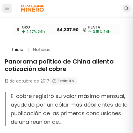
Abrir menú principal
Cotizaciones de metales actualizadas cada 15 minu
ORO
PLATA
⚱️
$4,337.90
🥈
$
2.27
% 24h
3.15
% 24h
Inicio
Noticias
Panorama político de China alienta
cotización del cobre
12 de octubre de 2017
1 minuto
El cobre registró su valor máximo mensual,
ayudado por un dólar más débil antes de la
publicación de las primeras conclusiones
de una reunión de…