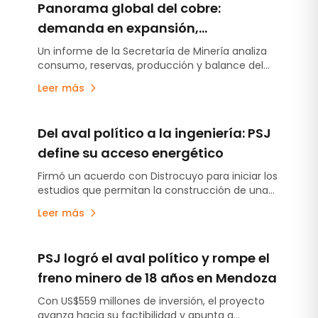
Panorama global del cobre:
demanda en expansión,
restricciones de oferta y
Un informe de la Secretaría de Minería analiza
consumo, reservas, producción y balance del
proyecciones de precios elevados
mercado mundial del cobre, con proyecciones
Leer más
de déficit estructural hacia la próxima década.
Del aval político a la ingeniería: PSJ
define su acceso energético
Firmó un acuerdo con Distrocuyo para iniciar los
estudios que permitan la construcción de una
nueva línea de 220 kV y una estación
Leer más
transformadora en la alta montaña mendocina.
De esta manera buscan ordenar la ingeniería del
proyecto y reducir la incertidumbre en una
PSJ logró el aval político y rompe el
operación de alta demanda energética.
freno minero de 18 años en Mendoza
Con US$559 millones de inversión, el proyecto
avanza hacia su factibilidad y apunta a