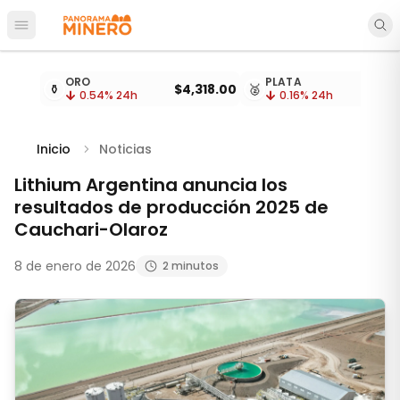
Abrir menú principal
Cotizaciones de metales actualizadas cada 15 minu
ORO
PLATA
⚱️
$4,318.00
🥈
$
0.54
% 24h
0.16
% 24h
Inicio
Noticias
Lithium Argentina anuncia los
resultados de producción 2025 de
Cauchari-Olaroz
8 de enero de 2026
2 minutos