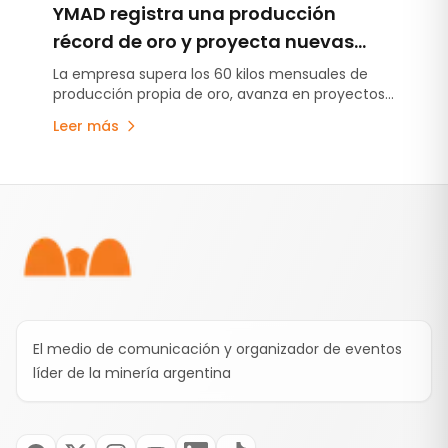
YMAD registra una producción
récord de oro y proyecta nuevas
inversiones en exploración y energía
La empresa supera los 60 kilos mensuales de
producción propia de oro, avanza en proyectos
exploratorios y analiza iniciativas energéticas
Leer más
para fortalecer su desarrollo futuro.
Pie de página
El medio de comunicación y organizador de eventos
líder de la minería argentina