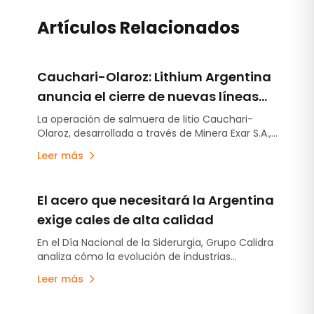
Artículos Relacionados
Cauchari-Olaroz: Lithium Argentina
anuncia el cierre de nuevas líneas
de deuda por US$220 millones
La operación de salmuera de litio Cauchari-
Olaroz, desarrollada a través de Minera Exar S.A.,
concretó el cierre de nuevas líneas de deuda no
Leer más
garantizada por US$220 millones, fortaleciendo
aún más su posición financiera y ampliando su
flexibilidad de financiamiento mientras continúa
El acero que necesitará la Argentina
avanzando con el plan de expansión –Etapa 2-
destinado a incrementar la capacidad de
exige cales de alta calidad
producción en otras 45.000 toneladas anuales
En el Día Nacional de la Siderurgia, Grupo Calidra
de carbonato de litio equivalente.
analiza cómo la evolución de industrias
estratégicas está impulsando la producción de
Leer más
aceros cada vez más exigentes y el rol clave
que cumple la cal en ese desafío.