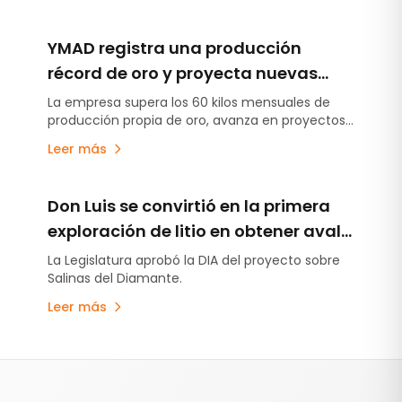
acuerdos de earn-in. El acuerdo llega después
de que Kobrea ejecutara la campaña de
YMAD registra una producción
exploración más avanzada desarrollada hasta
ahora en MDMO.
récord de oro y proyecta nuevas
inversiones en exploración y energía
La empresa supera los 60 kilos mensuales de
producción propia de oro, avanza en proyectos
exploratorios y analiza iniciativas energéticas
Leer más
para fortalecer su desarrollo futuro.
Don Luis se convirtió en la primera
exploración de litio en obtener aval
legislativo bajo la Ley 7.722 en
La Legislatura aprobó la DIA del proyecto sobre
Salinas del Diamante.
Mendoza
Leer más
Pie de página