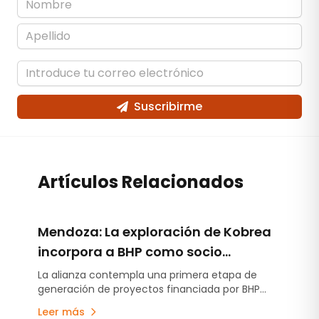
Suscribirme
Artículos Relacionados
Mendoza: La exploración de Kobrea
incorpora a BHP como socio
estratégico
La alianza contempla una primera etapa de
generación de proyectos financiada por BHP
Metals Exploration y la posibilidad de avanzar
Leer más
sobre hasta cuatro iniciativas mediante