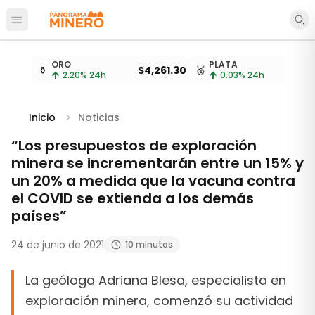
Abrir menú principal
Cotizaciones de metales actualizadas cada 15 minu
ORO
PLATA
⚱️
$4,261.30
🥈
2.20
% 24h
0.03
% 24h
Inicio
Noticias
“Los presupuestos de exploración
minera se incrementarán entre un 15% y
un 20% a medida que la vacuna contra
el COVID se extienda a los demás
países”
24 de junio de 2021
10 minutos
La geóloga Adriana Blesa, especialista en
exploración minera, comenzó su actividad