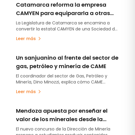
Catamarca reforma la empresa
CAMYEN para equipararla a otras
mineras estatales del país
La Legislatura de Catamarca se encamina a
convertir la estatal CAMYEN de una Sociedad del
Estado a una Sociedad Anónima Unipersonal.
Leer más
Podrá comercializar sus más de 450
propiedades mineras.
Un sanjuanino al frente del sector de
gas, petróleo y minería de CAME
El coordinador del sector de Gas, Petróleo y
Minería, Dino Minozzi, explica cómo CAME
actuará como nexo para que las pymes
Leer más
argentinas logren insertarse en los grandes
proyectos energéticos y mineros. A través de
financiamiento, capacitación y sellos de calidad,
Mendoza apuesta por enseñar el
la entidad busca federalizar la cadena de valor y
fortalecer el desarrollo de proveedores locales.
valor de los minerales desde la
minería urbana
El nuevo concurso de la Dirección de Minería