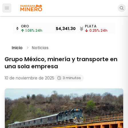
Abrir menú principal
Cotizaciones de metales actualizadas cada 15 minu
ORO
PLATA
⚱️
$4,341.30
🥈
$
1.08
% 24h
0.25
% 24h
Inicio
Noticias
Grupo México, minería y transporte en
una sola empresa
10 de noviembre de 2025
3 minutos