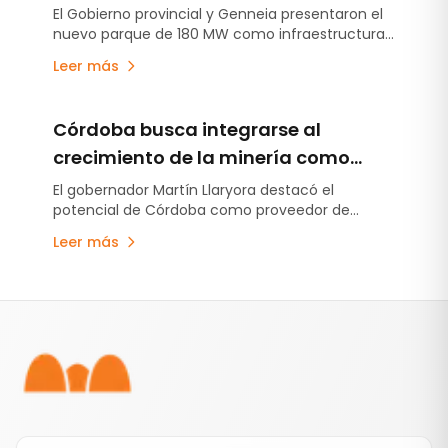
nuevos consumos eléctricos
El Gobierno provincial y Genneia presentaron el
nuevo parque de 180 MW como infraestructura
clave para abastecer futuros desarrollos
Leer más
industriales y mineros.
Córdoba busca integrarse al
crecimiento de la minería como
proveedor industrial
El gobernador Martín Llaryora destacó el
potencial de Córdoba como proveedor de
bienes y servicios para minería, energía y
Leer más
petróleo. La articulación entre empresas
cordobesas y de San Juan, como una gran
oportunidad para trabajo conjunto.
Pie de página