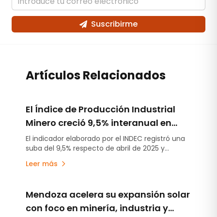
Suscribirme
Artículos Relacionados
El Índice de Producción Industrial
Minero creció 9,5% interanual en
abril
El indicador elaborado por el INDEC registró una
suba del 9,5% respecto de abril de 2025 y
acumuló un crecimiento del 7,4% durante el
Leer más
primer cuatrimestre de 2026. El litio y los
minerales metalíferos explicaron gran parte de
la mejora.
Mendoza acelera su expansión solar
con foco en minería, industria y