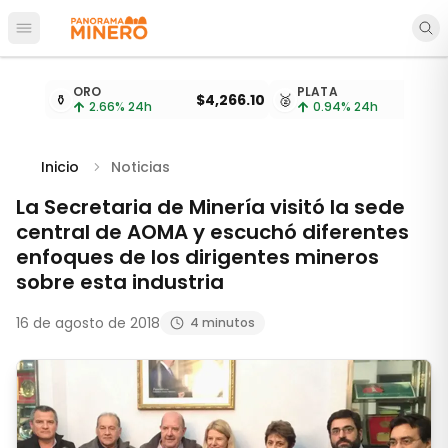
Abrir menú principal
Cotizaciones de metales actualizadas cada 15 minu
ORO
PLATA
⚱️
$4,266.10
🥈
2.66
% 24h
0.94
% 24h
Inicio
Noticias
La Secretaria de Minería visitó la sede
central de AOMA y escuchó diferentes
enfoques de los dirigentes mineros
sobre esta industria
16 de agosto de 2018
4 minutos