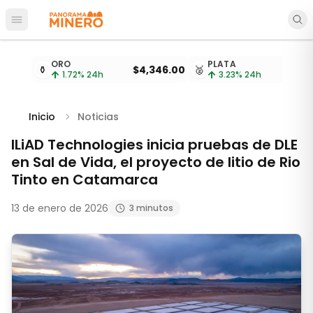
Abrir menú principal
Cotizaciones de metales actualizadas cada 15 minu
ORO
PLATA
⚱️
$4,346.00
🥈
$
1.72
% 24h
3.23
% 24h
Inicio
Noticias
ILiAD Technologies inicia pruebas de DLE
en Sal de Vida, el proyecto de litio de Rio
Tinto en Catamarca
13 de enero de 2026
3 minutos