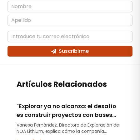
Suscribirme
Artículos Relacionados
"Explorar ya no alcanza: el desafío
es construir proyectos con bases
técnicas sólidas"
Vanesa Fernández, Directora de Exploración de
NOA Lithium, explica cómo la compañía
capitaliza la experiencia obtenida en Río Grande