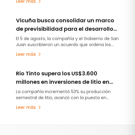
Leer más
para optimizar el avance de Arizaro y Salinas
Grandes.
Vicuña busca consolidar un marco
de previsibilidad para el desarrollo
del proyecto en San Juan
El 5 de agosto, la compañía y el Gobierno de San
Juan suscribieron un acuerdo que ordena los
compromisos establecidos en la Declaración de
Leer más
Impacto Ambiental, estabiliza el esquema de
regalías e incorpora un aporte anticipado de
US$250 millones destinado a obras de
Rio Tinto supera los US$3.600
infraestructura.
millones en inversiones de litio en
Argentina y acelera la puesta en
La compañía incrementó 53% su producción
semestral de litio, avanzó con la puesta en
marcha de sus proyectos
marcha de Fénix 1B y Sal de Vida antes de lo
Leer más
previsto y continúa escalando Rincón, el primer
proyecto minero aprobado bajo el RIGI.
Pie de página