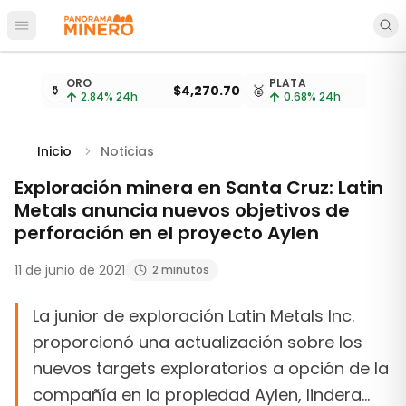
Abrir menú principal
Cotizaciones de metales actualizadas cada 15 minu
ORO
PLATA
⚱️
$4,270.70
🥈
2.84
% 24h
0.68
% 24h
Inicio
Noticias
Exploración minera en Santa Cruz: Latin
Metals anuncia nuevos objetivos de
perforación en el proyecto Aylen
11 de junio de 2021
2 minutos
La junior de exploración Latin Metals Inc.
proporcionó una actualización sobre los
nuevos targets exploratorios a opción de la
compañía en la propiedad Aylen, lindera…