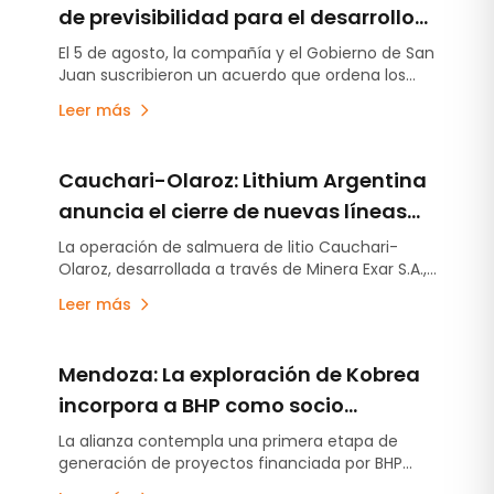
de previsibilidad para el desarrollo
del proyecto en San Juan
El 5 de agosto, la compañía y el Gobierno de San
Juan suscribieron un acuerdo que ordena los
compromisos establecidos en la Declaración de
Leer más
Impacto Ambiental, estabiliza el esquema de
regalías e incorpora un aporte anticipado de
US$250 millones destinado a obras de
Cauchari-Olaroz: Lithium Argentina
infraestructura.
anuncia el cierre de nuevas líneas
de deuda por US$220 millones
La operación de salmuera de litio Cauchari-
Olaroz, desarrollada a través de Minera Exar S.A.,
concretó el cierre de nuevas líneas de deuda no
Leer más
garantizada por US$220 millones, fortaleciendo
aún más su posición financiera y ampliando su
flexibilidad de financiamiento mientras continúa
Mendoza: La exploración de Kobrea
avanzando con el plan de expansión –Etapa 2-
destinado a incrementar la capacidad de
incorpora a BHP como socio
producción en otras 45.000 toneladas anuales
estratégico
La alianza contempla una primera etapa de
de carbonato de litio equivalente.
generación de proyectos financiada por BHP
Metals Exploration y la posibilidad de avanzar