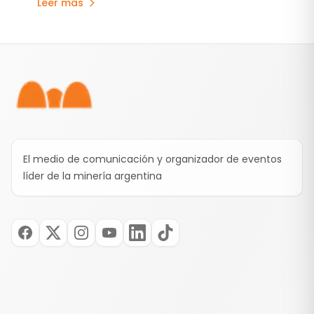
Leer más
sobre hasta cuatro iniciativas mediante
acuerdos de earn-in. El acuerdo llega después
de que Kobrea ejecutara la campaña de
Pie de página
exploración más avanzada desarrollada hasta
ahora en MDMO.
El medio de comunicación y organizador de eventos
líder de la minería argentina