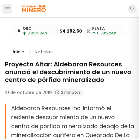
Abrir menú principal
Cotizaciones de metales actualizadas cada 15 minu
ORO
PLATA
⚱️
$4,282.60
🥈
3.05
% 24h
0.88
% 24h
Inicio
Noticias
Proyecto Altar: Aldebaran Resources
anunció el descubrimiento de un nuevo
centro de pórfido mineralizado
10 de octubre de 2019
2 minutos
Aldebaran Resources Inc. informó el
reciente descubrimiento de un nuevo
centro de pórfido mineralizado debajo de la
mineralización aurífera en Quebrada De La