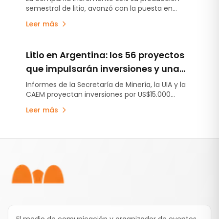
semestral de litio, avanzó con la puesta en
marcha de sus proyectos
marcha de Fénix 1B y Sal de Vida antes de lo
Leer más
previsto y continúa escalando Rincón, el primer
proyecto minero aprobado bajo el RIGI.
Litio en Argentina: los 56 proyectos
que impulsarán inversiones y una
producción récord
Informes de la Secretaría de Minería, la UIA y la
CAEM proyectan inversiones por US$15.000
millones, una capacidad instalada superior a
Leer más
517.000 toneladas anuales de LCE y una
producción que crecería 254% en la próxima
década.
Pie de página