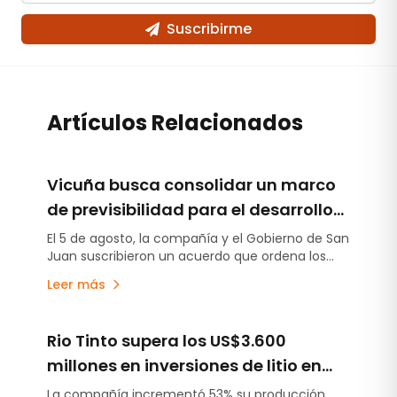
Suscribirme
Artículos Relacionados
Vicuña busca consolidar un marco
de previsibilidad para el desarrollo
del proyecto en San Juan
El 5 de agosto, la compañía y el Gobierno de San
Juan suscribieron un acuerdo que ordena los
compromisos establecidos en la Declaración de
Leer más
Impacto Ambiental, estabiliza el esquema de
regalías e incorpora un aporte anticipado de
US$250 millones destinado a obras de
Rio Tinto supera los US$3.600
infraestructura.
millones en inversiones de litio en
Argentina y acelera la puesta en
La compañía incrementó 53% su producción