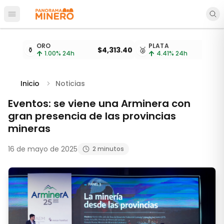
Abrir menú principal
Cotizaciones de metales actualizadas cada 15 minu
ORO
PLATA
⚱️
$4,313.40
🥈
1.00
% 24h
4.41
% 24h
Inicio
Noticias
Eventos: se viene una Arminera con
gran presencia de las provincias
mineras
16 de mayo de 2025
2 minutos