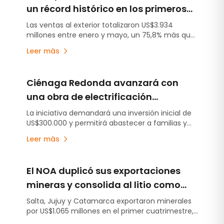
un récord histórico en los primeros
cinco meses de 2026
Las ventas al exterior totalizaron US$3.934
millones entre enero y mayo, un 75,8% más que
en igual período de 2025, impulsadas por el
Leer más
crecimiento del litio y el alza de los precios
internacionales.
Ciénaga Redonda avanzará con
una obra de electrificación
financiada por Rio Tinto y apoyo de
La iniciativa demandará una inversión inicial de
US$300.000 y permitirá abastecer a familias y
empresas mineras
proveedores locales. El proyecto contempla una
Leer más
futura etapa con generación solar.
El NOA duplicó sus exportaciones
mineras y consolida al litio como
motor de crecimiento regional
Salta, Jujuy y Catamarca exportaron minerales
por US$1.065 millones en el primer cuatrimestre,
lo que implicó para las provincias un incremento