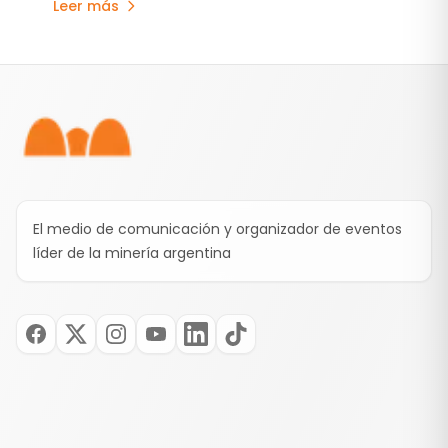
Leer más
interanual de 107,3% respecto al mismo periodo
de 2025.
Pie de página
El medio de comunicación y organizador de eventos
líder de la minería argentina