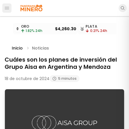
Abrir menú principal
Cotizaciones de metales actualizadas cada 15 minu
ORO
PLATA
⚱️
$4,260.30
🥈
1.82
% 24h
0.21
% 24h
Inicio
Noticias
Cuáles son los planes de inversión del
Grupo Aisa en Argentina y Mendoza
18 de octubre de 2024
5 minutos