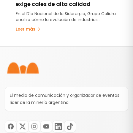
ahora en MDMO.
exige cales de alta calidad
En el Día Nacional de la Siderurgia, Grupo Calidra
analiza cómo la evolución de industrias
estratégicas está impulsando la producción de
Leer más
aceros cada vez más exigentes y el rol clave
que cumple la cal en ese desafío.
Pie de página
El medio de comunicación y organizador de eventos
líder de la minería argentina