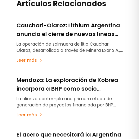
Artículos Relacionados
Cauchari-Olaroz: Lithium Argentina
anuncia el cierre de nuevas líneas
de deuda por US$220 millones
La operación de salmuera de litio Cauchari-
Olaroz, desarrollada a través de Minera Exar S.A.,
concretó el cierre de nuevas líneas de deuda no
Leer más
garantizada por US$220 millones, fortaleciendo
aún más su posición financiera y ampliando su
flexibilidad de financiamiento mientras continúa
Mendoza: La exploración de Kobrea
avanzando con el plan de expansión –Etapa 2-
destinado a incrementar la capacidad de
incorpora a BHP como socio
producción en otras 45.000 toneladas anuales
estratégico
La alianza contempla una primera etapa de
de carbonato de litio equivalente.
generación de proyectos financiada por BHP
Metals Exploration y la posibilidad de avanzar
Leer más
sobre hasta cuatro iniciativas mediante
acuerdos de earn-in. El acuerdo llega después
de que Kobrea ejecutara la campaña de
El acero que necesitará la Argentina
exploración más avanzada desarrollada hasta