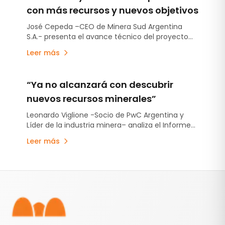
destinado a incrementar la capacidad de
con más recursos y nuevos objetivos
producción en otras 45.000 toneladas anuales
José Cepeda –CEO de Minera Sud Argentina
de carbonato de litio equivalente.
S.A.- presenta el avance técnico del proyecto
localizado en la provincia de San Juan.
Leer más
“Ya no alcanzará con descubrir
nuevos recursos minerales”
Leonardo Viglione -Socio de PwC Argentina y
Líder de la industria minera– analiza el Informe
Mine 2026.
Leer más
Pie de página