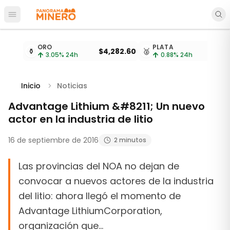
Abrir menú principal
Cotizaciones de metales actualizadas cada 15 minu
ORO
PLATA
⚱️
$4,282.60
🥈
3.05
% 24h
0.88
% 24h
Inicio
Noticias
Advantage Lithium &#8211; Un nuevo
actor en la industria de litio
16 de septiembre de 2016
2 minutos
Las provincias del NOA no dejan de
convocar a nuevos actores de la industria
del litio: ahora llegó el momento de
Advantage LithiumCorporation,
organización que…