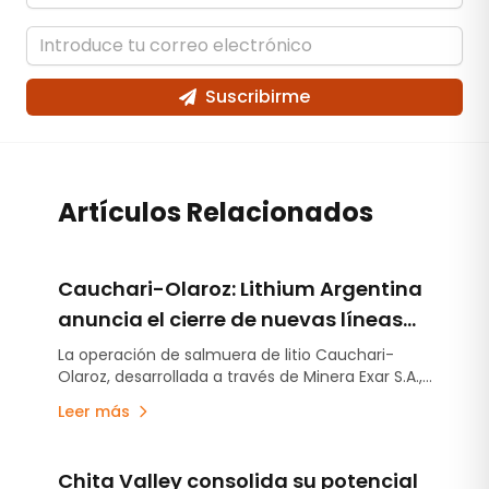
Suscribirme
Artículos Relacionados
Cauchari-Olaroz: Lithium Argentina
anuncia el cierre de nuevas líneas
de deuda por US$220 millones
La operación de salmuera de litio Cauchari-
Olaroz, desarrollada a través de Minera Exar S.A.,
concretó el cierre de nuevas líneas de deuda no
Leer más
garantizada por US$220 millones, fortaleciendo
aún más su posición financiera y ampliando su
flexibilidad de financiamiento mientras continúa
Chita Valley consolida su potencial
avanzando con el plan de expansión –Etapa 2-