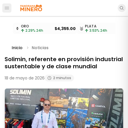
Abrir menú principal
Cotizaciones de metales actualizadas cada 15 minu
ORO
PLATA
⚱️
$4,355.00
🥈
$
2.29
% 24h
3.53
% 24h
Inicio
Noticias
Solimin, referente en provisión industrial
sustentable y de clase mundial
18 de mayo de 2026
2 minutos