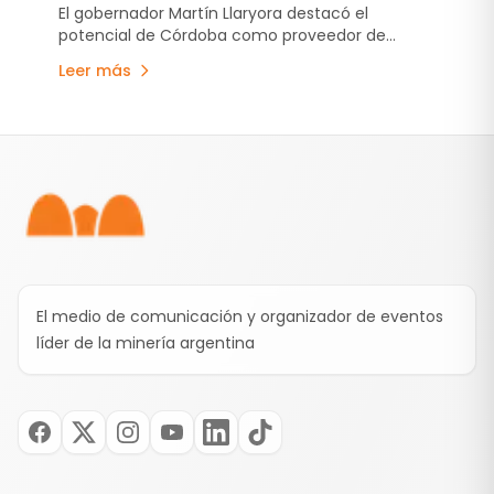
proveedor industrial
El gobernador Martín Llaryora destacó el
potencial de Córdoba como proveedor de
bienes y servicios para minería, energía y
Leer más
petróleo. La articulación entre empresas
cordobesas y de San Juan, como una gran
oportunidad para trabajo conjunto.
Pie de página
El medio de comunicación y organizador de eventos
líder de la minería argentina