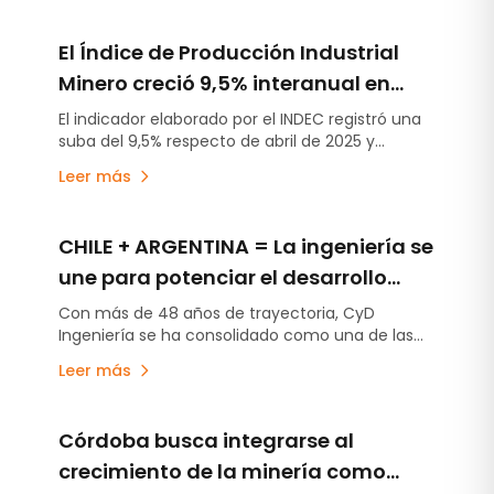
El Índice de Producción Industrial
Minero creció 9,5% interanual en
abril
El indicador elaborado por el INDEC registró una
suba del 9,5% respecto de abril de 2025 y
acumuló un crecimiento del 7,4% durante el
Leer más
primer cuatrimestre de 2026. El litio y los
minerales metalíferos explicaron gran parte de
la mejora.
CHILE + ARGENTINA = La ingeniería se
une para potenciar el desarrollo
sustentable
Con más de 48 años de trayectoria, CyD
Ingeniería se ha consolidado como una de las
compañías líderes en Chile y Latinoamérica en
Leer más
servicios de gerenciamiento, ingeniería,
inspección y supervisión de proyectos,
participando en iniciativas estratégicas para los
Córdoba busca integrarse al
principales sectores productivos de la región.
crecimiento de la minería como