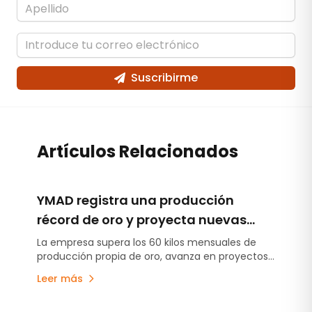
Suscribirme
Artículos Relacionados
YMAD registra una producción
récord de oro y proyecta nuevas
inversiones en exploración y energía
La empresa supera los 60 kilos mensuales de
producción propia de oro, avanza en proyectos
exploratorios y analiza iniciativas energéticas
Leer más
para fortalecer su desarrollo futuro.