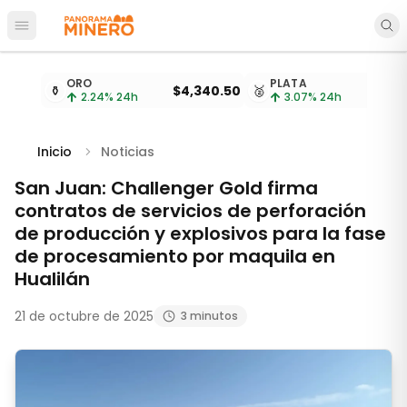
Abrir menú principal
Cotizaciones de metales actualizadas cada 15 minu
ORO
PLATA
⚱️
$4,340.50
🥈
2.24
% 24h
3.07
% 24h
Inicio
Noticias
San Juan: Challenger Gold firma
contratos de servicios de perforación
de producción y explosivos para la fase
de procesamiento por maquila en
Hualilán
21 de octubre de 2025
3 minutos