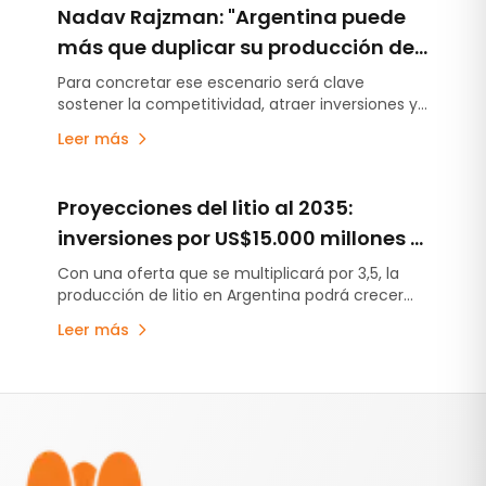
Nadav Rajzman: "Argentina puede
más que duplicar su producción de
litio al 2035"
Para concretar ese escenario será clave
sostener la competitividad, atraer inversiones y
consolidar un marco de previsibilidad, afirmó el
Leer más
economista jefe de CAEM.
Proyecciones del litio al 2035:
inversiones por US$15.000 millones y
una producción récord de 407.000
Con una oferta que se multiplicará por 3,5, la
producción de litio en Argentina podrá crecer
toneladas
hasta 254% hacia 2035, impulsada por nuevas
Leer más
inversiones y la expansión de los principales
proyectos.
Pie de página