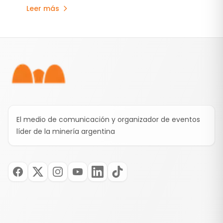
hasta 254% hacia 2035, impulsada por nuevas
Leer más
inversiones y la expansión de los principales
proyectos.
Pie de página
El medio de comunicación y organizador de eventos
líder de la minería argentina