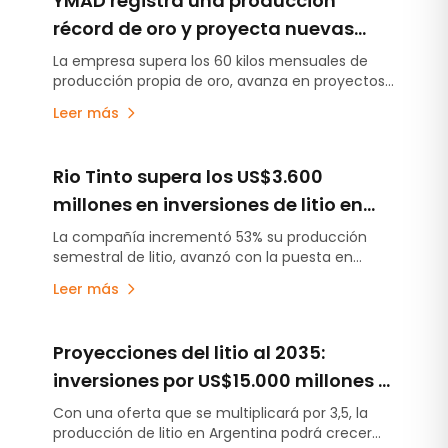
YMAD registra una producción
récord de oro y proyecta nuevas
inversiones en exploración y energía
La empresa supera los 60 kilos mensuales de
producción propia de oro, avanza en proyectos
exploratorios y analiza iniciativas energéticas
Leer más
para fortalecer su desarrollo futuro.
Rio Tinto supera los US$3.600
millones en inversiones de litio en
Argentina y acelera la puesta en
La compañía incrementó 53% su producción
semestral de litio, avanzó con la puesta en
marcha de sus proyectos
marcha de Fénix 1B y Sal de Vida antes de lo
Leer más
previsto y continúa escalando Rincón, el primer
proyecto minero aprobado bajo el RIGI.
Proyecciones del litio al 2035:
inversiones por US$15.000 millones y
una producción récord de 407.000
Con una oferta que se multiplicará por 3,5, la
producción de litio en Argentina podrá crecer
toneladas