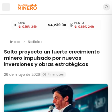
Abrir menú principal
Cotizaciones de metales actualizadas cada 15 minu
ORO
PLATA
⚱️
$4,239.30
🥈
0.16
% 24h
0.89
% 24h
Inicio
Noticias
Salta proyecta un fuerte crecimiento
minero impulsado por nuevas
inversiones y obras estratégicas
26 de mayo de 2026
4 minutos