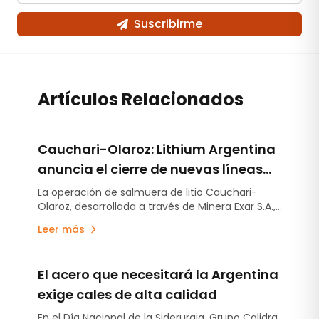
Suscribirme
Artículos Relacionados
Cauchari-Olaroz: Lithium Argentina
anuncia el cierre de nuevas líneas
de deuda por US$220 millones
La operación de salmuera de litio Cauchari-
Olaroz, desarrollada a través de Minera Exar S.A.,
concretó el cierre de nuevas líneas de deuda no
Leer más
garantizada por US$220 millones, fortaleciendo
aún más su posición financiera y ampliando su
flexibilidad de financiamiento mientras continúa
El acero que necesitará la Argentina
avanzando con el plan de expansión –Etapa 2-
destinado a incrementar la capacidad de
exige cales de alta calidad
producción en otras 45.000 toneladas anuales
En el Día Nacional de la Siderurgia, Grupo Calidra