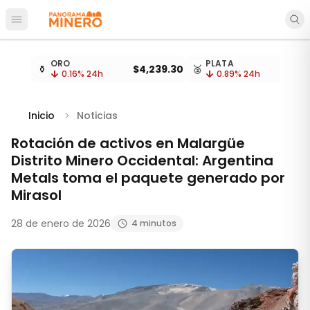
Abrir menú principal
Cotizaciones de metales actualizadas cada 15 minu
ORO
PLATA
⚱️
$4,239.30
🥈
0.16
% 24h
0.89
% 24h
Inicio
Noticias
Rotación de activos en Malargüe
Distrito Minero Occidental: Argentina
Metals toma el paquete generado por
Mirasol
28 de enero de 2026
4 minutos