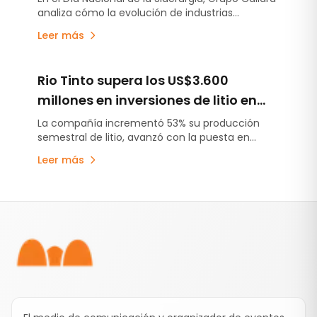
de carbonato de litio equivalente.
analiza cómo la evolución de industrias
estratégicas está impulsando la producción de
Leer más
aceros cada vez más exigentes y el rol clave
que cumple la cal en ese desafío.
Rio Tinto supera los US$3.600
millones en inversiones de litio en
Argentina y acelera la puesta en
La compañía incrementó 53% su producción
semestral de litio, avanzó con la puesta en
marcha de sus proyectos
marcha de Fénix 1B y Sal de Vida antes de lo
Leer más
previsto y continúa escalando Rincón, el primer
proyecto minero aprobado bajo el RIGI.
Pie de página