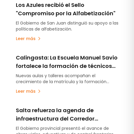
Los Azules recibió el Sello
"Compromiso por la Alfabetización"
El Gobierno de San Juan distinguió su apoyo a las
políticas de alfabetización.
Leer más
Calingasta: La Escuela Manuel Savio
fortalece la formación de técnicos
mineros con nuevas obras y
Nuevas aulas y talleres acompañan el
crecimiento de la matrícula y la formación
convenios estratégicos
técnica minera.
Leer más
Salta refuerza la agenda de
infraestructura del Corredor
Bioceánico y consolida su apuesta
El Gobierno provincial presentó el avance de