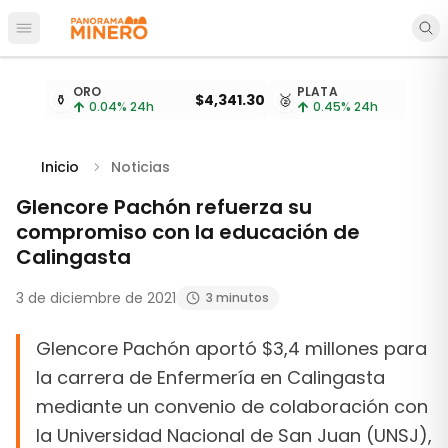
Abrir menú principal
Cotizaciones de metales actualizadas cada 15 minu
ORO
PLATA
⚱️
$4,341.30
🥈
$
0.04
% 24h
0.45
% 24h
Inicio
Noticias
Glencore Pachón refuerza su
compromiso con la educación de
Calingasta
3 de diciembre de 2021
3 minutos
Glencore Pachón aportó $3,4 millones para
la carrera de Enfermería en Calingasta
mediante un convenio de colaboración con
la Universidad Nacional de San Juan (UNSJ),