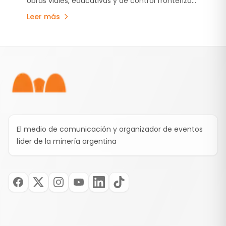
obras viales, educativas y de control fronterizo
logística para la minería y el
orientadas a fortalecer el Corredor Bioceánico
comercio regional
Leer más
de Capricornio.
Pie de página
El medio de comunicación y organizador de eventos
líder de la minería argentina