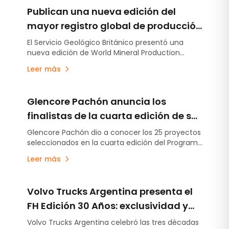
Publican una nueva edición del
mayor registro global de producción
minera
El Servicio Geológico Británico presentó una
nueva edición de World Mineral Production
2020–2024, con datos de más de 70 materias
Leer más
primas minerales y una visualización que
permite dimensionar el peso relativo de los
principales recursos producidos en el mundo.
Glencore Pachón anuncia los
Detalle del capítulo argentino.
finalistas de la cuarta edición de su
programa de apoyo a
Glencore Pachón dio a conocer los 25 proyectos
seleccionados en la cuarta edición del Programa
emprendedores de Calingasta
Fondo Impulso Emprendedor, una iniciativa que
Leer más
busca fortalecer el entramado productivo local
de Calingasta mediante inversión directa,
capacitación y acompañamiento técnico a
Volvo Trucks Argentina presenta el
emprendedores.
FH Edición 30 Años: exclusividad y
tecnología en un ícono del
Volvo Trucks Argentina celebró las tres décadas