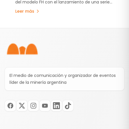
del modelo FH con el lanzamiento de una serie
transporte
especial limitada, que combina innovación,
Leer más
diseño exclusivo y alto desempeño.
Pie de página
El medio de comunicación y organizador de eventos
líder de la minería argentina