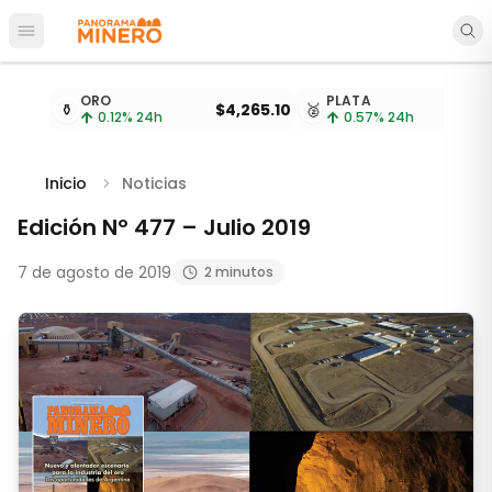
Abrir menú principal
Cotizaciones de metales actualizadas cada 15 minu
ORO
PLATA
⚱️
$4,265.10
🥈
$
0.12
% 24h
0.57
% 24h
Inicio
Noticias
Edición Nº 477 – Julio 2019
7 de agosto de 2019
2 minutos