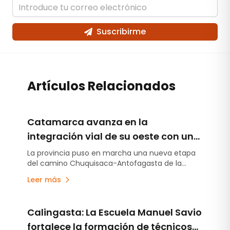
Suscribirme
Artículos Relacionados
Catamarca avanza en la
integración vial de su oeste con un
plan de obras financiado por la
La provincia puso en marcha una nueva etapa
del camino Chuquisaca-Antofagasta de la
minería
Sierra, una obra estratégica para conectar
Leer más
Fiambalá y Antofagasta de la Sierra, dos de los
principales distritos del litio argentino. Parte de
los trabajos se financian a través del fideicomiso
Calingasta: La Escuela Manuel Savio
minero.
fortalece la formación de técnicos