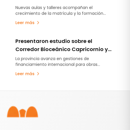
mineros con nuevas obras y
Nuevas aulas y talleres acompañan el
crecimiento de la matrícula y la formación
convenios estratégicos
técnica minera.
Leer más
Presentaron estudio sobre el
Corredor Bioceánico Capricornio y
su impacto estratégico para la
La provincia avanza en gestiones de
financiamiento internacional para obras
minería de Salta y la región
estratégicas sobre la Ruta Nacional 51 y la
Leer más
infraestructura logística vinculada a la minería.
Pie de página