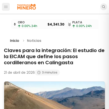
Abrir menú principal
Cotizaciones de metales actualizadas cada 15 minu
ORO
PLATA
⚱️
$4,341.30
🥈
$
0.00
% 24h
0.00
% 24h
Inicio
Noticias
Claves para la integración: El estudio de
la EICAM que define los pasos
cordilleranos en Calingasta
21 de abril de 2026
3 minutos