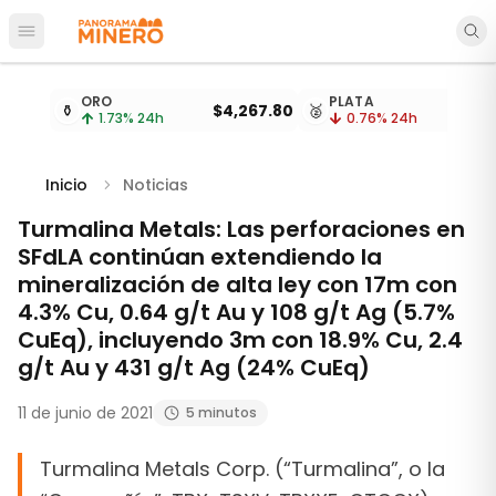
Abrir menú principal
Cotizaciones de metales actualizadas cada 15 minu
ORO
PLATA
⚱️
$4,267.80
🥈
1.73
% 24h
0.76
% 24h
Inicio
Noticias
Turmalina Metals: Las perforaciones en
SFdLA continúan extendiendo la
mineralización de alta ley con 17m con
4.3% Cu, 0.64 g/t Au y 108 g/t Ag (5.7%
CuEq), incluyendo 3m con 18.9% Cu, 2.4
g/t Au y 431 g/t Ag (24% CuEq)
11 de junio de 2021
5 minutos
Turmalina Metals Corp. (“Turmalina”, o la