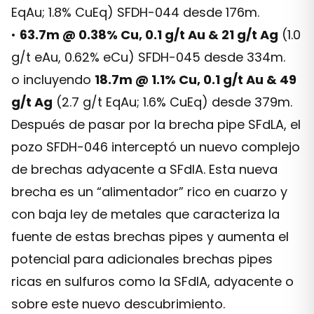
EqAu; 1.8% CuEq) SFDH-044 desde 176m.
•
63.7m @ 0.38% Cu, 0.1 g/t Au & 21 g/t Ag
(1.0
g/t eAu, 0.62% eCu) SFDH-045 desde 334m.
o incluyendo
18.7m @ 1.1% Cu, 0.1 g/t Au & 49
g/t Ag
(2.7 g/t EqAu; 1.6% CuEq) desde 379m.
Después de pasar por la brecha pipe SFdLA, el
pozo SFDH-046 interceptó un nuevo complejo
de brechas adyacente a SFdlA. Esta nueva
brecha es un “alimentador” rico en cuarzo y
con baja ley de metales que caracteriza la
fuente de estas brechas pipes y aumenta el
potencial para adicionales brechas pipes
ricas en sulfuros como la SFdlA, adyacente o
sobre este nuevo descubrimiento.