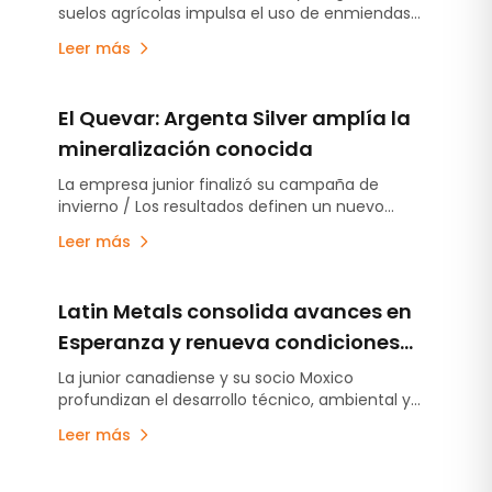
suelos agrícolas impulsa el uso de enmiendas
minerales para mejorar la fertilidad, corregir la
Leer más
acidez y aumentar la eficiencia de los sistemas
productivos. Especialistas de Grupo Calidra
analizan esta tendencia.
El Quevar: Argenta Silver amplía la
mineralización conocida
La empresa junior finalizó su campaña de
invierno / Los resultados definen un nuevo
objetivo de exploración.
Leer más
Latin Metals consolida avances en
Esperanza y renueva condiciones
contractuales con foco en
La junior canadiense y su socio Moxico
profundizan el desarrollo técnico, ambiental y
perforaciones futuras
contractual del proyecto cuprífero en San Juan.
Leer más