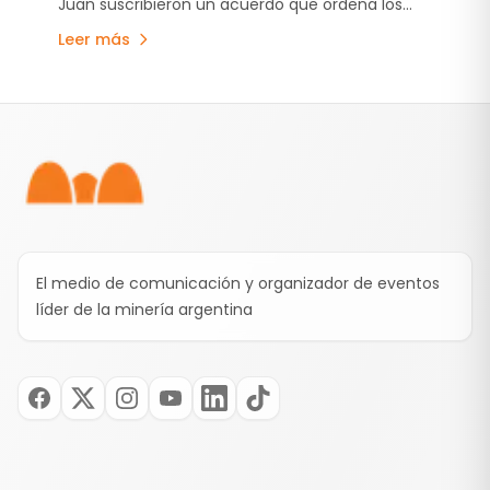
Juan suscribieron un acuerdo que ordena los
compromisos establecidos en la Declaración de
Leer más
Impacto Ambiental, estabiliza el esquema de
regalías e incorpora un aporte anticipado de
US$250 millones destinado a obras de
Pie de página
infraestructura.
El medio de comunicación y organizador de eventos
líder de la minería argentina