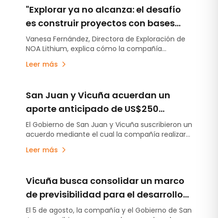
"Explorar ya no alcanza: el desafío
es construir proyectos con bases
técnicas sólidas"
Vanesa Fernández, Directora de Exploración de
NOA Lithium, explica cómo la compañía
capitaliza la experiencia obtenida en Río Grande
Leer más
para optimizar el avance de Arizaro y Salinas
Grandes.
San Juan y Vicuña acuerdan un
aporte anticipado de US$250
millones para obras de
El Gobierno de San Juan y Vicuña suscribieron un
acuerdo mediante el cual la compañía realizará
infraestructura
un aporte anticipado de US$250 millones
Leer más
destinado a financiar obras de infraestructura
en la provincia, varios años antes del inicio de la
producción del proyecto minero.
Vicuña busca consolidar un marco
de previsibilidad para el desarrollo
del proyecto en San Juan
El 5 de agosto, la compañía y el Gobierno de San