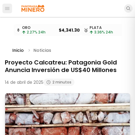
Abrir menú principal
Cotizaciones de metales actualizadas cada 15 minu
ORO
PLATA
⚱️
$4,341.30
🥈
$
2.27
% 24h
3.36
% 24h
Inicio
Noticias
Proyecto Calcatreu: Patagonia Gold
Anuncia Inversión de US$40 Millones
14 de abril de 2025
2 minutos