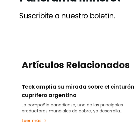
Suscribite a nuestro boletín.
Artículos Relacionados
Teck amplía su mirada sobre el cinturón
cuprífero argentino
La compañía canadiense, una de las principales
productoras mundiales de cobre, ya desarrolla
exploración en San Juan y ahora inició un
Leer más
acercamiento institucional con Mendoza. La visita
permitió conocer el potencial geológico, el marco