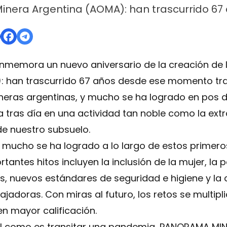
inera Argentina (AOMA): han trascurrido 6
onmemora un nuevo aniversario de la creación de 
: han trascurrido 67 años desde ese momento tr
ineras argentinas, y mucho se ha logrado en pos 
a tras día en una actividad tan noble como la extr
e nuestro subsuelo.
y mucho se ha logrado a lo largo de estos primer
antes hitos incluyen la inclusión de la mujer, la 
s, nuevos estándares de seguridad e higiene y la
jadoras. Con miras al futuro, los retos se multipl
n mayor calificación.
cil como es transitar una pandemia, PANORAMA M