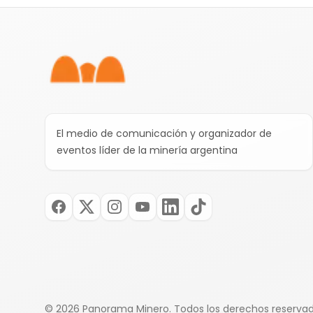
regulatorio y la infraestructura de una provincia que
Pie de página
volvió a impulsar la exploración metalífera.
El medio de comunicación y organizador de
eventos líder de la minería argentina
©
2026
Panorama Minero.
Todos los derechos reserva