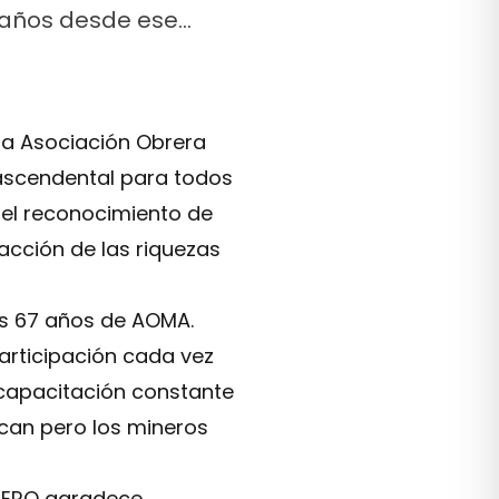
7 años desde ese…
la Asociación Obrera
ascendental para todos
del reconocimiento de
acción de las riquezas
os 67 años de AOMA.
participación cada vez
 capacitación constante
ican pero los mineros
INERO agradece