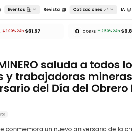
Eventos
Revista
Cotizaciones
IA
Eventos
Revista
Cotizaciones
IA
tos
🧲
$61.57
$6.
1.00
% 24h
2.50
% 24h
A
COBRE
NERO saluda a todos lo
s y trabajadoras mineras
sario del Día del Obrero
uto
se conmemora un nuevo aniversario de la cr