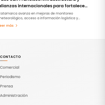
alianzas internacionales para fortalecer
la logística minera
atamarca avanza en mejoras de monitoreo
eteorológico, acceso a información logística y
ínculos institucionales vinculados al desarrollo del
Leer más
orredor bioceánico Paso San Francisco.
CONTACTO
Comercial
Periodismo
Prensa
Administración