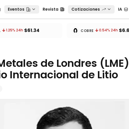
Eventos
Revista
Cotizaciones
IA
Eventos
Revista
Cotizaciones
IA
tos
🧲
$61.34
$6.
1.25
% 24h
0.54
% 24h
A
COBRE
Metales de Londres (LME)
o Internacional de Litio