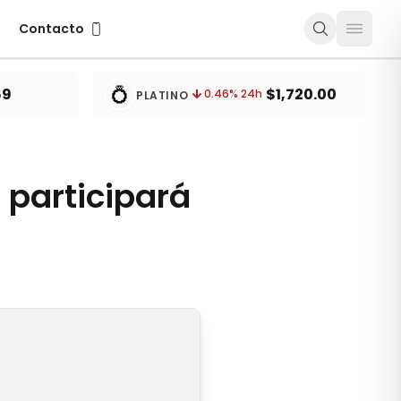
Contacto
Contacto
💍
69
$1,720.00
0.46
% 24h
PLATINO
 participará