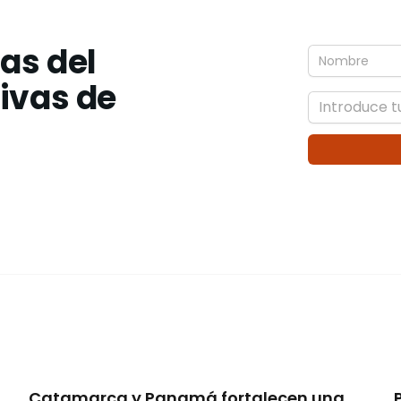
ias del
tivas de
Catamarca y Panamá fortalecen una