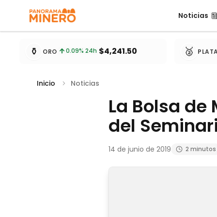
Noticias
Noticias
Cotizaciones de metales actualizadas cada 15 minu
⚱️
🥈
$4,241.50
0.09
% 24h
ORO
PLAT
Inicio
Noticias
La Bolsa de 
del Seminari
14 de junio de 2019
2 minutos