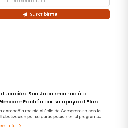
Suscribirme
Educación: San Juan reconoció a
Glencore Pachón por su apoyo al Plan
Provincial de Alfabetización
a compañía recibió el Sello de Compromiso con la
lfabetización por su participación en el programa
rovincial Comprendo y Aprendo, una iniciativa que
Leer más