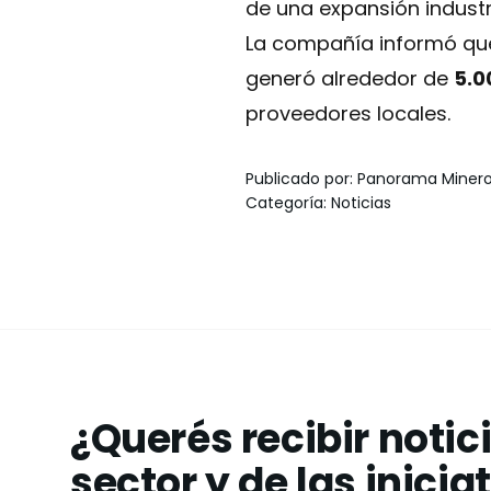
de una expansión indust
La compañía informó que
generó alrededor de
5.0
proveedores locales.
Publicado por
:
Panorama Miner
Categoría
:
Noticias
¿Querés recibir notic
sector y de las inicia