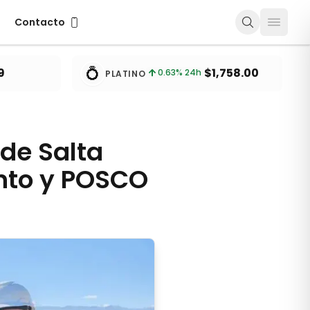
Contacto
Contacto
💍
9
$1,758.00
0.63
% 24h
PLATINO
de Salta
into y POSCO