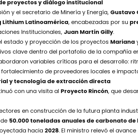
e proyectos y diálogo institucional
ón y el secretario de Minería y Energía,
Gustavo 
 Lithium Latinoamérica
, encabezadas por su
pr
aciones Institucionales,
Juan Martín Gilly
.
el estado y proyección de los proyectos
Mariana
tivos clave dentro del portafolio de la compañía en
bordaron variables críticas para el desarrollo: ri
 fortalecimiento de proveedores locales e impacto t
rial y tecnología de extracción directa
tinuó con una visita al
Proyecto Rincón
, que desa
sectores en construcción de la futura planta indust
 de
50.000 toneladas anuales de carbonato de l
royectada hacia
2028
. El ministro relevó el avance