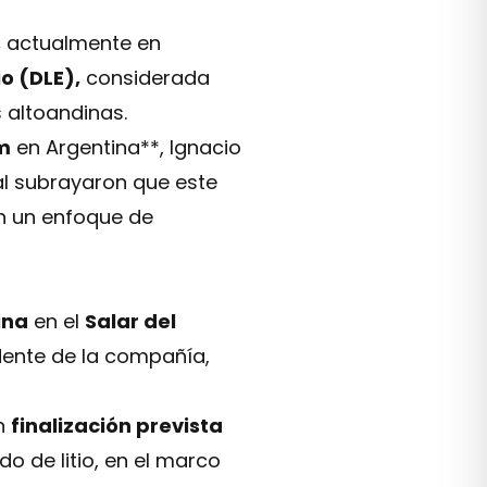
,
actualmente en
io (DLE),
considerada
 altoandinas.
um
en Argentina**, Ignacio
ial subrayaron que este
on un enfoque de
ina
en el
Salar del
idente de la compañía,
on
finalización prevista
do de litio, en el marco