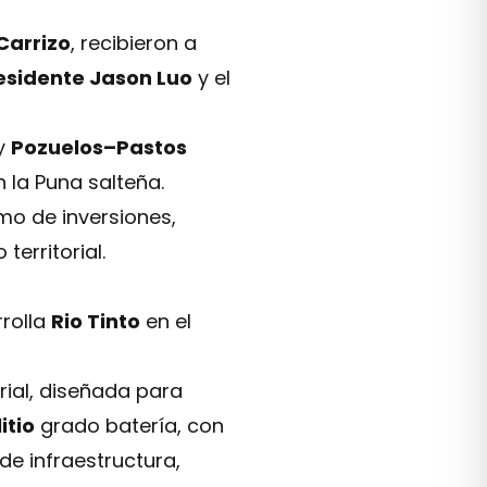
Carrizo
, recibieron a
esidente Jason Luo
y el
y
Pozuelos–Pastos
 la Puna salteña.
tmo de inversiones,
erritorial.
rrolla
Rio Tinto
en el
rial, diseñada para
itio
grado batería, con
 de infraestructura,