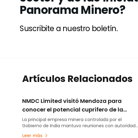
Panorama Minero?
Suscribite a nuestro boletín.
Artículos Relacionados
NMDC Limited visitó Mendoza para
conocer el potencial cuprífero de la
provincia y su modelo de desarrollo
La principal empresa minera controlada por el
Gobierno de India mantuvo reuniones con autoridad
minero
provinciales para interiorizarse sobre los proyectos de
Leer más