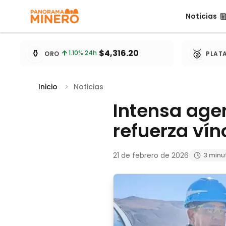
Noticias
Noticias
Cotizaciones de metales actualizadas cada 15 minu
⚱️
🥈
$4,316.20
1.10
% 24h
ORO
PLAT
Inicio
Noticias
Intensa agen
refuerza vín
21 de febrero de 2026
3 minu