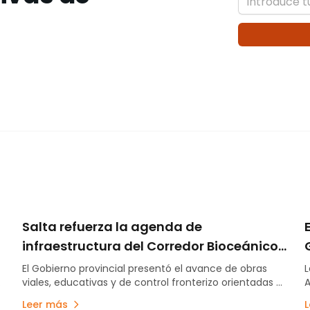
Salta refuerza la agenda de
infraestructura del Corredor Bioceánico
y consolida su apuesta logística para la
El Gobierno provincial presentó el avance de obras
L
es
viales, educativas y de control fronterizo orientadas a
A
minería y el comercio regional
fortalecer el Corredor Bioceánico de Capricornio.
p
Leer más