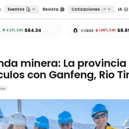
Eventos
Revista
Cotizaciones
IA
Eventos
Revista
Cotizaciones
IA
tos
🧲
$64.34
$6.6
4.21
% 24h
1.86
% 24h
A
COBRE
da minera: La provincia 
culos con Ganfeng, Rio T
tos