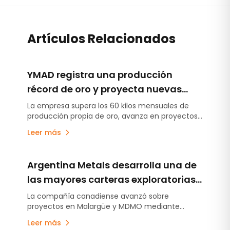
Artículos Relacionados
YMAD registra una producción
récord de oro y proyecta nuevas
inversiones en exploración y energía
La empresa supera los 60 kilos mensuales de
producción propia de oro, avanza en proyectos
exploratorios y analiza iniciativas energéticas
Leer más
para fortalecer su desarrollo futuro.
Argentina Metals desarrolla una de
las mayores carteras exploratorias
de Mendozau operación con
La compañía canadiense avanzó sobre
proyectos en Malargüe y MDMO mediante
renovables
adquisiciones vinculadas a Mirasol, Agaucu y
Leer más
Maref Group.