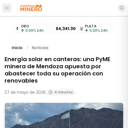
Abrir menú principal
Cotizaciones de metales actualizadas cada 15 minu
ORO
PLATA
⚱️
$4,341.30
🥈
$
0.00
% 24h
0.00
% 24h
Inicio
Noticias
Energía solar en canteras: una PyME
minera de Mendoza apuesta por
abastecer toda su operación con
renovables
27 de mayo de 2026
4 minutos