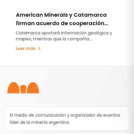
American Minerals y Catamarca
firman acuerdo de cooperación
para la exploración de tierras raras
Catamarca aportará información geológica y
mapeo, mientras que la compañía
estadounidense financiará estudios preliminares
Leer más
para evaluar el potencial provincial.
Pie de página
El medio de comunicación y organizador de eventos
líder de la minería argentina