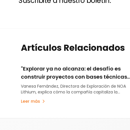
Suscribite a nuestro boletín.
Artículos Relacionados
"Explorar ya no alcanza: el desafío es
construir proyectos con bases técnicas
sólidas"
Vanesa Fernández, Directora de Exploración de NOA
Lithium, explica cómo la compañía capitaliza la
experiencia obtenida en Río Grande para optimizar el
Leer más
avance de Arizaro y Salinas Grandes.
Pie de página