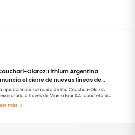
Cauchari-Olaroz: Lithium Argentina
anuncia el cierre de nuevas líneas de
deuda por US$220 millones
a operación de salmuera de litio Cauchari-Olaroz,
esarrollada a través de Minera Exar S.A., concretó el
ierre de nuevas líneas de deuda no garantizada por
Leer más
S$220 millones, fortaleciendo aún más su posición
inanciera y ampliando su flexibilidad de
inanciamiento mientras continúa avanzando con el
lan de expansión –Etapa 2- destinado a incrementar
a capacidad de producción en otras 45.000