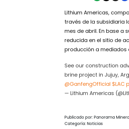
Lithium Americas, compañ
través de la subsidiaria 
mes de abril. En base a 
reducida en el sitio de 
producción a mediados 
See our construction a
brine project in Jujuy, Ar
@GanfengOfficial
$LAC
p
— Lithium Americas (@L
Publicado por
:
Panorama Miner
Categoría
:
Noticias