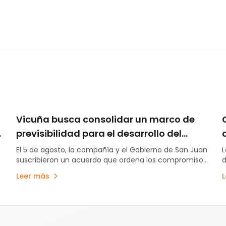
Vicuña busca consolidar un marco de
previsibilidad para el desarrollo del
proyecto en San Juan
El 5 de agosto, la compañía y el Gobierno de San Juan
L
suscribieron un acuerdo que ordena los compromisos
d
establecidos en la Declaración de Impacto Ambiental,
c
Leer más
estabiliza el esquema de regalías e incorpora un
U
aporte anticipado de US$250 millones destinado a
f
obras de infraestructura.
f
p
l