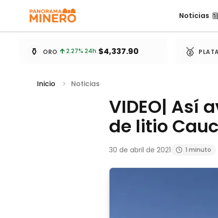
Noticias
Noticias
Cotizaciones de metales actualizadas cada 15 minu
⚱️
🥈
$4,337.90
2.27
% 24h
ORO
PLAT
Inicio
Noticias
VIDEO| Así a
de litio Cau
30 de abril de 2021
1 minuto