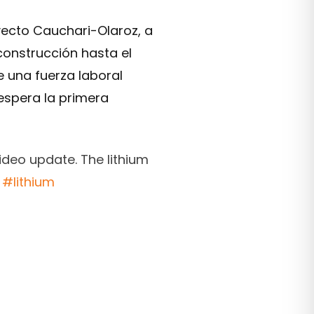
yecto Cauchari-Olaroz, a
 construcción hasta el
 una fuerza laboral
espera la primera
video update. The lithium
.
#lithium