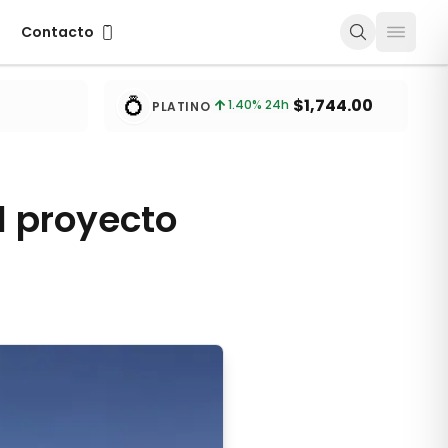
Contacto
Contacto
💍
1
$1,744.00
1.40
% 24h
PLATINO
l proyecto