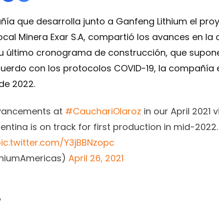
ía que desarrolla junto a Ganfeng Lithium el pro
local Minera Exar S.A, compartió los avances en la
su último cronograma de construcción, que supone
acuerdo con los protocolos COVID-19, la compañía 
de 2022.
dvancements at
#CauchariOlaroz
in our April 2021 
gentina is on track for first production in mid-2022
ic.twitter.com/Y3jBBNzopc
ithiumAmericas)
April 26, 2021
o