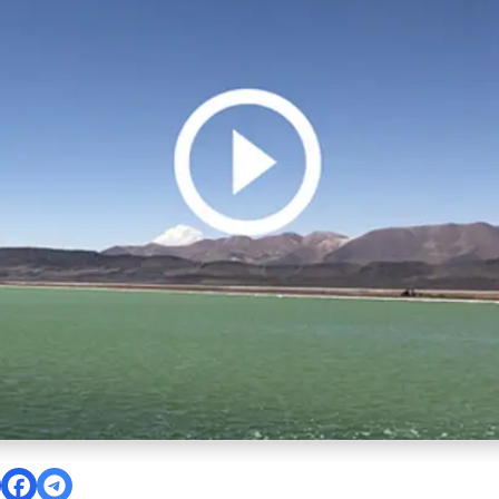
cción del proyecto de litio Cauchari-Olaroz en Jujuy