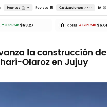
Eventos
Revista
Cotizaciones
IA
Eventos
Revista
Cotizaciones
IA
tos
🧲
$63.27
$6.6
3.15
% 24h
1.23
% 24h
A
COBRE
vanza la construcción de
chari-Olaroz en Jujuy