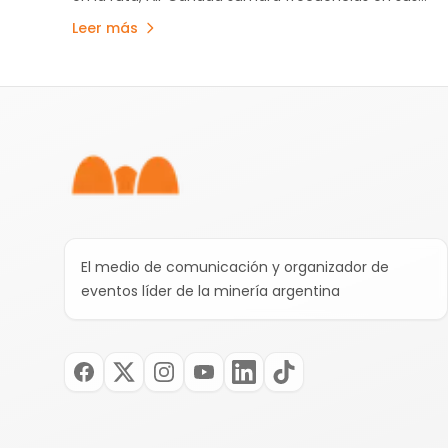
vuelos desde y hacia Buenos Aires a partir de…
Leer más
Pie de página
El medio de comunicación y organizador de
eventos líder de la minería argentina