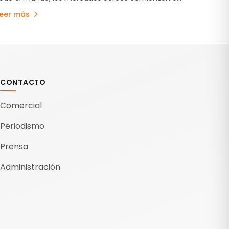
daptarse a una nueva normalidad, mientras las
Leer más
personas…
CONTACTO
Comercial
Periodismo
Prensa
Administración