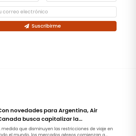
Suscribirme
Con novedades para Argentina, Air
Canada busca capitalizar la
recuperación de mercado
 medida que disminuyen las restricciones de viaje en
odo el mundo, los mercados aéreos comienzan a