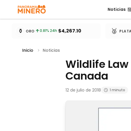
Noticias
Noticias
Cotizaciones de metales actualizadas cada 15 minu
⚱️
🥈
$4,267.10
0.81
% 24h
ORO
PLAT
Inicio
Noticias
Wildlife Law
Canada
12 de julio de 2018
1 minuto