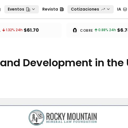
Eventos
Revista
Cotizaciones
IA
Eventos
Revista
Cotizaciones
IA
tos
🧲
$61.70
$6.7
1.32
% 24h
0.88
% 24h
A
COBRE
 and Development in the 