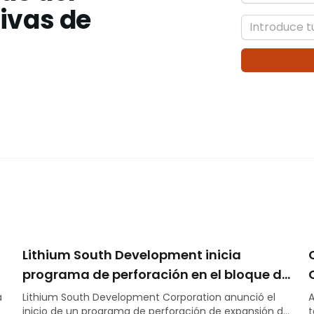
tivas de
Lithium South Development inicia
programa de perforación en el bloque de
propiedades Alba Sabrina
a
Lithium South Development Corporation anunció el
A
inicio de un programa de perforación de expansión de
t