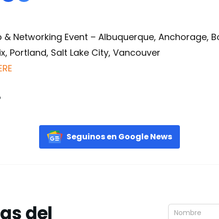
 & Networking Event – Albuquerque, Anchorage, Bo
x, Portland, Salt Lake City, Vancouver
ERE
o
Seguinos en Google News
ias del