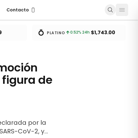
Contacto
Contacto
💍
9
$1,743.00
0.52
% 24h
PLATINO
omoción
 figura de
clarada por la
s SARS-CoV-2, y…