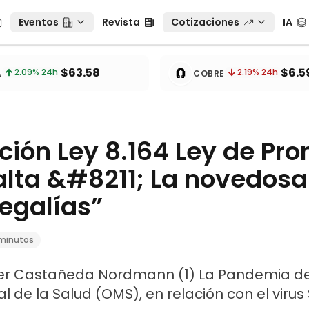
Eventos
Revista
Cotizaciones
IA
Eventos
Revista
Cotizaciones
IA
tos
🧲
$63.58
$6.5
2.09
% 24h
2.19
% 24h
A
COBRE
ión Ley 8.164 Ley de Pr
alta &#8211; La novedosa
egalías”
minutos
vier Castañeda Nordmann (1) La Pandemia de
l de la Salud (OMS), en relación con el viru