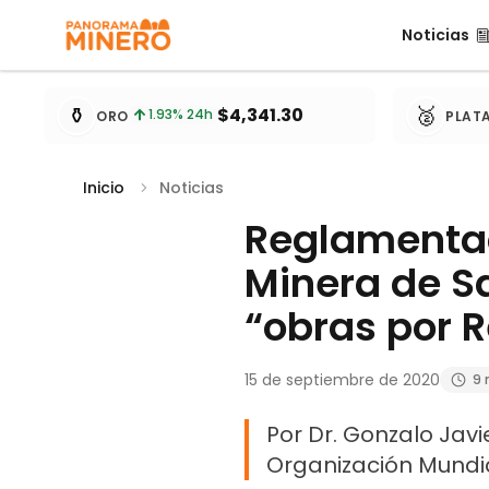
Noticias
Noticias
Cotizaciones de metales actualizadas cada 15 minu
⚱️
🥈
$4,341.30
1.93
% 24h
ORO
PLAT
Inicio
Noticias
Reglamentac
Minera de S
“obras por R
15 de septiembre de 2020
9 
Por Dr. Gonzalo Ja
Organización Mundia