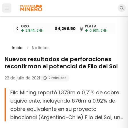
Abrir menú principal
Cotizaciones de metales actualizadas cada 15 minu
ORO
PLATA
⚱️
$4,268.50
🥈
2.84
% 24h
0.93
% 24h
Inicio
Noticias
Nuevos resultados de perforaciones
reconfirman el potencial de Filo del Sol
22 de julio de 2021
2 minutos
Filo Mining reportó 1.378m a 0,71% de cobre
equivalente; incluyendo 676m a 0,92% de
cobre equivalente en su proyecto
binacional (Argentina-Chile) Filo del Sol, un…