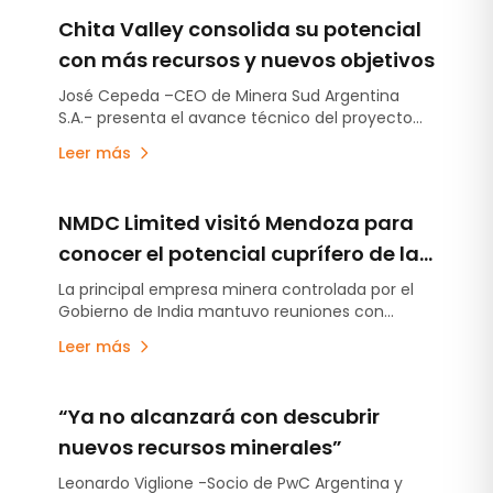
Chita Valley consolida su potencial
con más recursos y nuevos objetivos
José Cepeda –CEO de Minera Sud Argentina
S.A.- presenta el avance técnico del proyecto
localizado en la provincia de San Juan.
Leer más
NMDC Limited visitó Mendoza para
conocer el potencial cuprífero de la
provincia y su modelo de desarrollo
La principal empresa minera controlada por el
Gobierno de India mantuvo reuniones con
minero
autoridades provinciales para interiorizarse sobre
Leer más
los proyectos de cobre, Malargüe Distrito Minero
Occidental y la estrategia minera mendocina. La
visita se produjo en un contexto de creciente
“Ya no alcanzará con descubrir
interés internacional por el desarrollo cuprífero
de la provincia.
nuevos recursos minerales”
Leonardo Viglione -Socio de PwC Argentina y