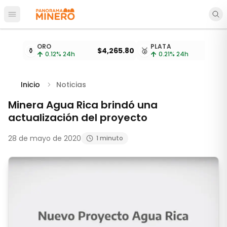
Abrir menú principal
Cotizaciones de metales actualizadas cada 15 minu
ORO
PLATA
⚱️
$4,265.80
🥈
$
0.12
% 24h
0.21
% 24h
Inicio
Noticias
Minera Agua Rica brindó una
actualización del proyecto
28 de mayo de 2020
1 minuto