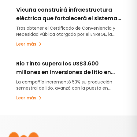
US$250 millones destinado a obras de
Vicuña construirá infraestructura
infraestructura.
eléctrica que fortalecerá el sistema
energético de San Juan
Tras obtener el Certificado de Conveniencia y
Necesidad Pública otorgado por el ENReGE, la
compañía avanzará con un conjunto de obras
Leer más
que fortalecerán el sistema eléctrico provincial,
sin costo para los usuarios.
Rio Tinto supera los US$3.600
millones en inversiones de litio en
Argentina y acelera la puesta en
La compañía incrementó 53% su producción
semestral de litio, avanzó con la puesta en
marcha de sus proyectos
marcha de Fénix 1B y Sal de Vida antes de lo
Leer más
previsto y continúa escalando Rincón, el primer
proyecto minero aprobado bajo el RIGI.
Pie de página