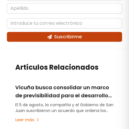
Suscribirme
Artículos Relacionados
Vicuña busca consolidar un marco
de previsibilidad para el desarrollo
del proyecto en San Juan
El 5 de agosto, la compañía y el Gobierno de San
Juan suscribieron un acuerdo que ordena los
compromisos establecidos en la Declaración de
Leer más
Impacto Ambiental, estabiliza el esquema de
regalías e incorpora un aporte anticipado de