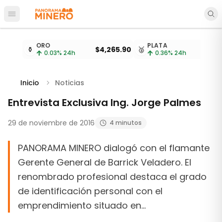
Abrir menú principal
Cotizaciones de metales actualizadas cada 15 minu
ORO
PLATA
⚱️
$4,265.90
🥈
$
0.03
% 24h
0.36
% 24h
Inicio
Noticias
Entrevista Exclusiva Ing. Jorge Palmes
29 de noviembre de 2016
4 minutos
PANORAMA MINERO dialogó con el flamante
Gerente General de Barrick Veladero. El
renombrado profesional destaca el grado
de identificación personal con el
emprendimiento situado en…