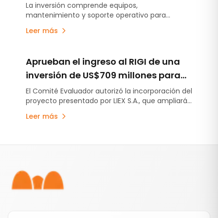
su flota minera y servicios
La inversión comprende equipos,
mantenimiento y soporte operativo para
asociados
acompañar la nueva puesta en marcha del
Leer más
proyecto.
Aprueban el ingreso al RIGI de una
inversión de US$709 millones para
ampliar el proyecto Tres Quebradas
El Comité Evaluador autorizó la incorporación del
proyecto presentado por LIEX S.A., que ampliará
la capacidad de producción de litio en
Leer más
Catamarca mediante una inversión de US$709
millones.
Pie de página