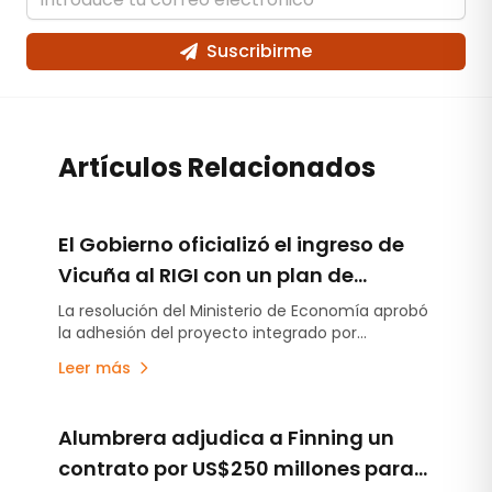
Suscribirme
Artículos Relacionados
El Gobierno oficializó el ingreso de
Vicuña al RIGI con un plan de
inversión de US$9.737 millones
La resolución del Ministerio de Economía aprobó
la adhesión del proyecto integrado por
Josemaría y Filo del Sol al Régimen de Incentivo
Leer más
para Grandes Inversiones (RIGI). La iniciativa
contempla el desarrollo de una operación de
cobre, oro y plata junto con la infraestructura
Alumbrera adjudica a Finning un
necesaria para su ejecución.
contrato por US$250 millones para