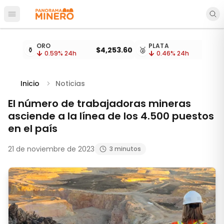
Abrir menú principal
Cotizaciones de metales actualizadas cada 15 minu
ORO
PLATA
⚱️
$4,253.60
🥈
$
0.59
% 24h
0.46
% 24h
Inicio
Noticias
El número de trabajadoras mineras
asciende a la línea de los 4.500 puestos
en el país
21 de noviembre de 2023
3 minutos