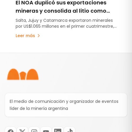
El NOA duplicó sus exportaciones
mineras y consolida al litio como
motor de crecimiento regional
Salta, Jujuy y Catamarca exportaron minerales
por US$1.065 millones en el primer cuatrimestre,
lo que implicó para las provincias un incremento
Leer más
interanual de 107,3% respecto al mismo periodo
de 2025.
Pie de página
El medio de comunicación y organizador de eventos
líder de la minería argentina