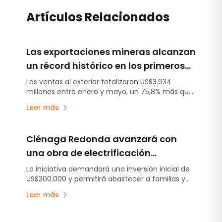
Artículos Relacionados
Las exportaciones mineras alcanzan
un récord histórico en los primeros
cinco meses de 2026
Las ventas al exterior totalizaron US$3.934
millones entre enero y mayo, un 75,8% más que
en igual período de 2025, impulsadas por el
Leer más
crecimiento del litio y el alza de los precios
internacionales.
Ciénaga Redonda avanzará con
una obra de electrificación
financiada por Rio Tinto y apoyo de
La iniciativa demandará una inversión inicial de
US$300.000 y permitirá abastecer a familias y
empresas mineras
proveedores locales. El proyecto contempla una
Leer más
futura etapa con generación solar.