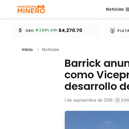
Noticias
Noticias
Cotizaciones de metales actualizadas cada 15 minu
⚱️
🥈
$4,270.70
2.84
% 24h
ORO
PLAT
Inicio
Noticias
Barrick anu
como Vicepr
desarrollo de
1 de septiembre de 2016
2 m