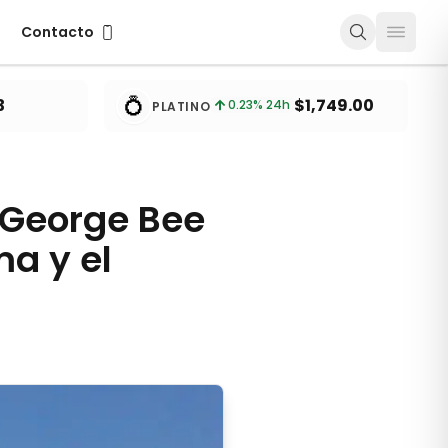
Contacto
Contacto
💍
3
$1,749.00
0.23
% 24h
PLATINO
 George Bee
a y el