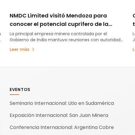
NMDC Limited visitó Mendoza para
conocer el potencial cuprífero de la
provincia y su modelo de desarrollo
n
La principal empresa minera controlada por el
L
s
Gobierno de India mantuvo reuniones con autoridades
J
minero
,
provinciales para interiorizarse sobre los proyectos de
l
Leer más
cobre, Malargüe Distrito Minero Occidental y la
a
estrategia minera mendocina. La visita se produjo en
L
un contexto de creciente interés internacional por el
q
desarrollo cuprífero de la provincia.
EVENTOS
Seminario Internacional: Litio en Sudamérica
Exposición Internacional: San Juan Minera
Conferencia Internacional: Argentina Cobre