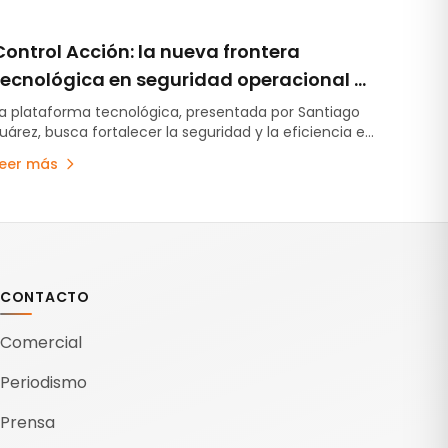
Control Acción: la nueva frontera
tecnológica en seguridad operacional y
eficiencia minera
a plataforma tecnológica, presentada por Santiago
uárez, busca fortalecer la seguridad y la eficiencia en
as operaciones mineras mediante inteligencia
Leer más
rtificial, geolocalización y monitoreo en tiempo real.
a herramienta apunta a prevenir incidentes antes de
ue se conviertan en accidentes.
CONTACTO
Comercial
Periodismo
Prensa