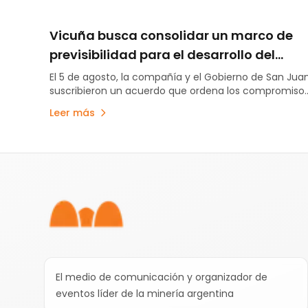
Vicuña busca consolidar un marco de
previsibilidad para el desarrollo del
proyecto en San Juan
El 5 de agosto, la compañía y el Gobierno de San Jua
suscribieron un acuerdo que ordena los compromiso
establecidos en la Declaración de Impacto Ambiental
Leer más
estabiliza el esquema de regalías e incorpora un
aporte anticipado de US$250 millones destinado a
obras de infraestructura.
Pie de página
El medio de comunicación y organizador de
eventos líder de la minería argentina