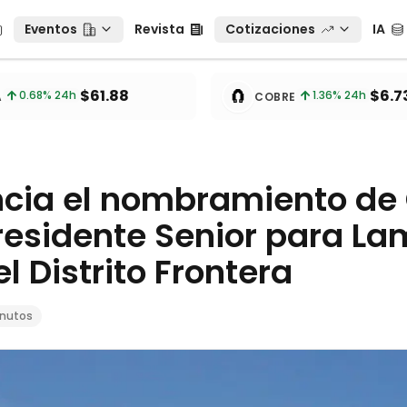
Eventos
Revista
Cotizaciones
IA
Eventos
Revista
Cotizaciones
IA
tos
🧲
$61.88
$6.7
0.68
% 24h
1.36
% 24h
A
COBRE
ncia el nombramiento de
esidente Senior para Lam
l Distrito Frontera
inutos