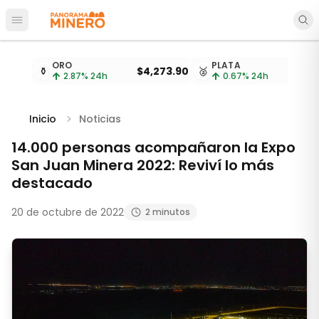
Abrir menú principal
Cotizaciones de metales actualizadas cada 15 minu
ORO
PLATA
⚱️
$4,273.90
🥈
2.87
% 24h
0.67
% 24h
Inicio
Noticias
14.000 personas acompañaron la Expo
San Juan Minera 2022: Reviví lo más
destacado
20 de octubre de 2022
2 minutos