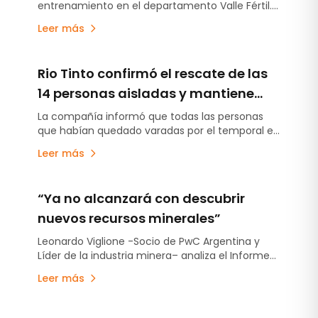
entrenamiento en el departamento Valle Fértil.
capacitación para combatir
Entre las víctimas se encuentran autoridades de
incendios forestales
Leer más
Protección Civil, Bomberos y la Policía de San
Juan, además del piloto y dos brigadistas. El
Gobierno provincial decretó tres días de duelo.
Rio Tinto confirmó el rescate de las
14 personas aisladas y mantiene
suspendidas sus operaciones en
La compañía informó que todas las personas
que habían quedado varadas por el temporal en
Catamarca
Antofagasta de la Sierra fueron rescatadas y se
Leer más
encuentran fuera de peligro.
“Ya no alcanzará con descubrir
nuevos recursos minerales”
Leonardo Viglione -Socio de PwC Argentina y
Líder de la industria minera– analiza el Informe
Mine 2026.
Leer más