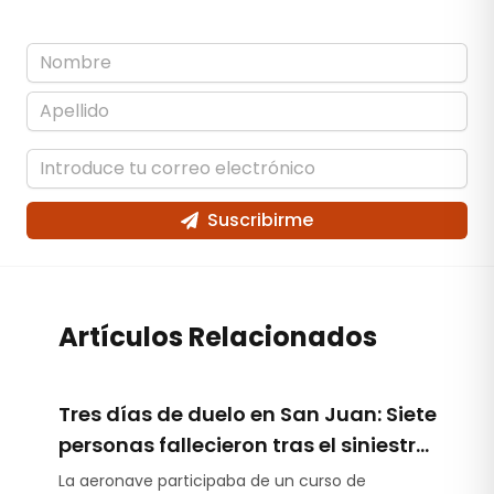
Suscribirme
Artículos Relacionados
Tres días de duelo en San Juan: Siete
personas fallecieron tras el siniestro
de un helicóptero durante una
La aeronave participaba de un curso de