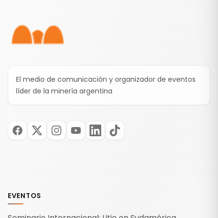
Pie de página
El medio de comunicación y organizador de eventos
líder de la minería argentina
EVENTOS
Seminario Internacional: Litio en Sudamérica