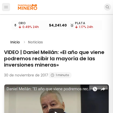
Abrir menú principal
Cotizaciones de metales actualizadas cada 15 minu
ORO
PLATA
⚱️
$4,241.40
🥈
0.49
% 24h
1.17
% 24h
Inicio
Noticias
VIDEO | Daniel Meilán: «El año que viene
podremos recibir la mayoría de las
inversiones mineras»
30 de noviembre de 2017
1 minuto