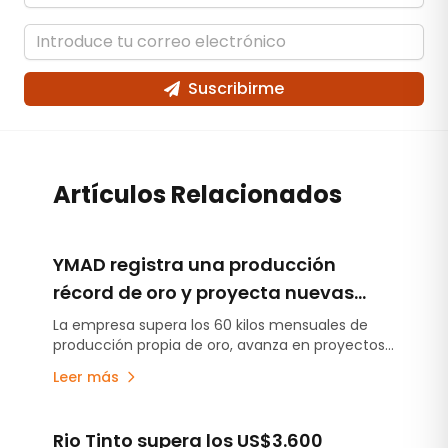
Suscribirme
Artículos Relacionados
YMAD registra una producción
récord de oro y proyecta nuevas
inversiones en exploración y energía
La empresa supera los 60 kilos mensuales de
producción propia de oro, avanza en proyectos
exploratorios y analiza iniciativas energéticas
Leer más
para fortalecer su desarrollo futuro.
Rio Tinto supera los US$3.600