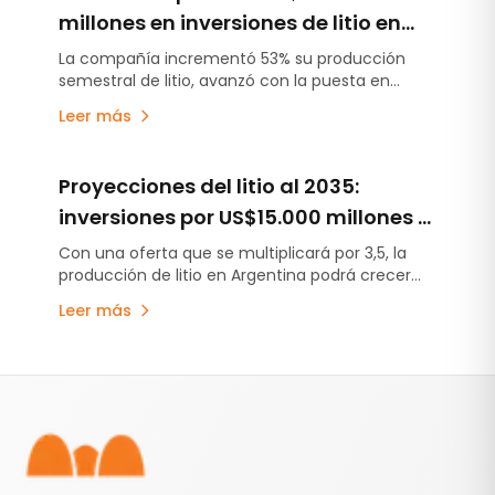
millones en inversiones de litio en
Argentina y acelera la puesta en
La compañía incrementó 53% su producción
semestral de litio, avanzó con la puesta en
marcha de sus proyectos
marcha de Fénix 1B y Sal de Vida antes de lo
Leer más
previsto y continúa escalando Rincón, el primer
proyecto minero aprobado bajo el RIGI.
Proyecciones del litio al 2035:
inversiones por US$15.000 millones y
una producción récord de 407.000
Con una oferta que se multiplicará por 3,5, la
producción de litio en Argentina podrá crecer
toneladas
hasta 254% hacia 2035, impulsada por nuevas
Leer más
inversiones y la expansión de los principales
proyectos.
Pie de página