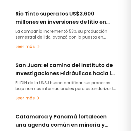
Rio Tinto supera los US$3.600
millones en inversiones de litio en
Argentina y acelera la puesta en
La compañía incrementó 53% su producción
semestral de litio, avanzó con la puesta en
marcha de sus proyectos
marcha de Fénix 1B y Sal de Vida antes de lo
Leer más
previsto y continúa escalando Rincón, el primer
proyecto minero aprobado bajo el RIGI.
San Juan: el camino del Instituto de
Investigaciones Hidráulicas hacia la
certificación internacional
El IDIH de la UNSJ busca certificar sus procesos
bajo normas internacionales para estandarizar la
medición del agua.
Leer más
Catamarca y Panamá fortalecen
una agenda común en minería y