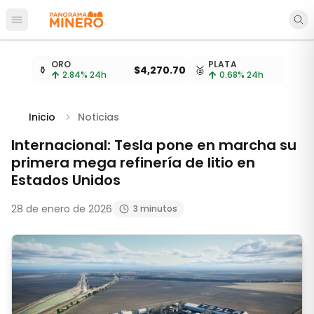
Abrir menú principal
Cotizaciones de metales actualizadas cada 15 minu
ORO
PLATA
⚱️
$4,270.70
🥈
2.84
% 24h
0.68
% 24h
Inicio
Noticias
Internacional: Tesla pone en marcha su
primera mega refinería de litio en
Estados Unidos
28 de enero de 2026
3 minutos