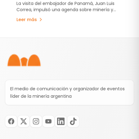
logística para potenciar el comercio
La visita del embajador de Panamá, Juan Luis
Correa, impulsó una agenda sobre minería y
internacional
logística.
Leer más
Pie de página
El medio de comunicación y organizador de eventos
líder de la minería argentina