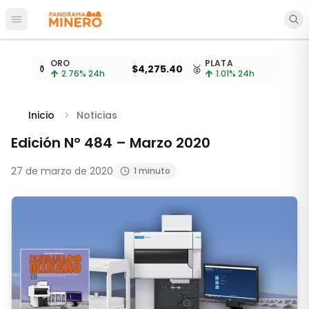
Abrir menú principal
Cotizaciones de metales actualizadas cada 15 minu
ORO
PLATA
⚱️
$4,275.40
🥈
$
2.76
% 24h
1.01
% 24h
Inicio
Noticias
Edición Nº 484 – Marzo 2020
27 de marzo de 2020
1 minuto