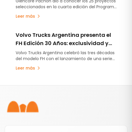
Glencore Pachón dio a conocer los 25 proyectos
seleccionados en la cuarta edición del Programa
emprendedores de Calingasta
Fondo Impulso Emprendedor, una iniciativa que
Leer más
busca fortalecer el entramado productivo local
de Calingasta mediante inversión directa,
capacitación y acompañamiento técnico a
Volvo Trucks Argentina presenta el
emprendedores.
FH Edición 30 Años: exclusividad y
tecnología en un ícono del
Volvo Trucks Argentina celebró las tres décadas
del modelo FH con el lanzamiento de una serie
transporte
especial limitada, que combina innovación,
Leer más
diseño exclusivo y alto desempeño.
Pie de página