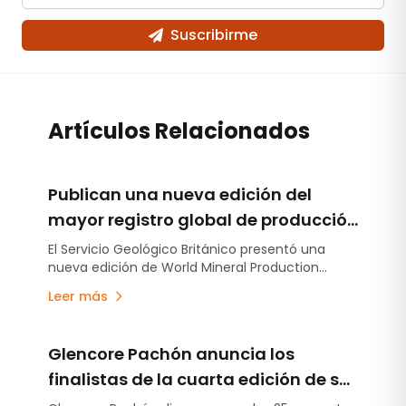
Suscribirme
Artículos Relacionados
Publican una nueva edición del
mayor registro global de producción
minera
El Servicio Geológico Británico presentó una
nueva edición de World Mineral Production
2020–2024, con datos de más de 70 materias
Leer más
primas minerales y una visualización que
permite dimensionar el peso relativo de los
principales recursos producidos en el mundo.
Glencore Pachón anuncia los
Detalle del capítulo argentino.
finalistas de la cuarta edición de su
programa de apoyo a